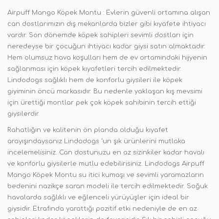
Airpuff Mango Köpek Montu : Evlerin güvenli ortamına alışan
can dostlarımızın dış mekanlarda bizler gibi kıyafete ihtiyacı
vardır. Son dönemde köpek sahipleri sevimli dostları için
neredeyse bir çocuğun ihtiyacı kadar giysi satın almaktadır.
Hem olumsuz hava koşulları hem de ev ortamındaki hijyenin
sağlanması için köpek kıyafetleri tercih edilmektedir.
Lindodogs sağlıklı hem de konforlu giysileri ile köpek
giyiminin öncü markasıdır. Bu nedenle yaklaşan kış mevsimi
için ürettiği montlar pek çok köpek sahibinin tercih ettiği
giysilerdir.
Rahatlığın ve kalitenin ön planda olduğu kıyafet
arayışındaysanız Lindodogs ‘un şık ürünlerini mutlaka
incelemelisiniz. Can dostunuzu en az sizinkiler kadar havalı
ve konforlu giysilerle mutlu edebilirisiniz. Lindodogs Airpuff
Mango Köpek Montu su itici kumaşı ve sevimli yaramazların
bedenini nazikçe saran modeli ile tercih edilmektedir. Soğuk
havalarda sağlıklı ve eğlenceli yürüyüşler için ideal bir
giysidir. Etrafında yarattığı pozitif etki nedeniyle de en az