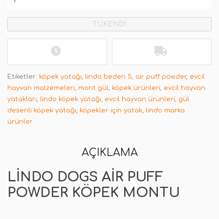
TÜKENDİ
Etiketler:
köpek yatağı
,
lindo beden 5
,
air puff powder
,
evcil
hayvan malzemeleri
,
mont gül
,
köpek ürünleri
,
evcil hayvan
yatakları
,
lindo köpek yatağı
,
evcil hayvan ürünleri
,
gül
desenli köpek yatağı
,
köpekler için yatak
,
lindo marka
ürünler
AÇIKLAMA
LINDO DOGS AIR PUFF
POWDER KÖPEK MONTU