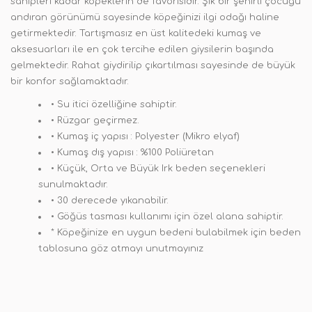
sahipleri kadar köpeklerin de favorisidir. Şık bir şehirli çocuğu
andıran görünümü sayesinde köpeğinizi ilgi odağı haline
getirmektedir. Tartışmasız en üst kalitedeki kumaş ve
aksesuarları ile en çok tercihe edilen giysilerin başında
gelmektedir. Rahat giydirilip çıkartılması sayesinde de büyük
bir konfor sağlamaktadır.
• Su itici özelliğine sahiptir.
• Rüzgar geçirmez.
• Kumaş iç yapısı : Polyester (Mikro elyaf)
• Kumaş dış yapısı : %100 Poliüretan
• Küçük, Orta ve Büyük Irk beden seçenekleri
sunulmaktadır.
• 30 derecede yıkanabilir.
• Göğüs tasması kullanımı için özel alana sahiptir.
* Köpeğinize en uygun bedeni bulabilmek için beden
tablosuna göz atmayı unutmayınız