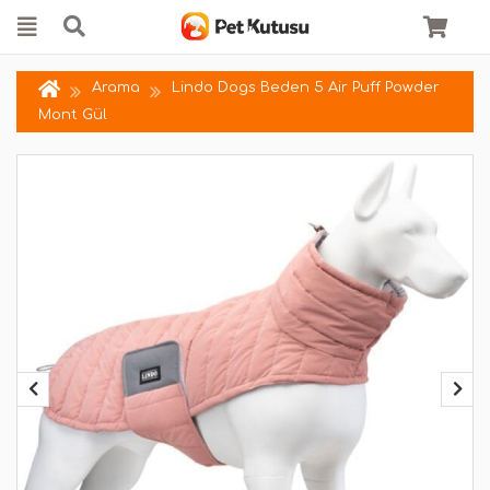
Arama
Lindo Dogs Beden 5 Air Puff Powder
Mont Gül