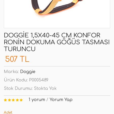
DOGGIE 1,5X40-45 CM KONFOR
RONIN DOKUMA GÖĞÜS TASMASI
TURUNCU
507 TL
Marka:
Doggie
Ürün Kodu:
P0005489
Stok Durumu:
Stokta Yok
1 yorum
/
Yorum Yap
Adet