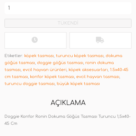
TÜKENDİ
Etiketler:
köpek tasması
,
turuncu köpek tasması
,
dokuma
göğüs tasması
,
doggie göğüs tasması
,
ronin dokuma
tasması
,
evcil hayvan ürünleri
,
köpek aksesuarları
,
1.5x40-45
cm tasması
,
konfor köpek tasması
,
evcil hayvan tasması
,
turuncu doggie tasması
,
büyük köpek tasması
AÇIKLAMA
Doggie Konfor Ronin Dokuma Göğüs Tasması Turuncu 1,5x40-
45 Cm