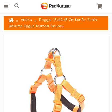
Arama
Doggie 1,5x40-45 Cm Konfor Ronin
Dokuma Göğüs Tasması Turuncu