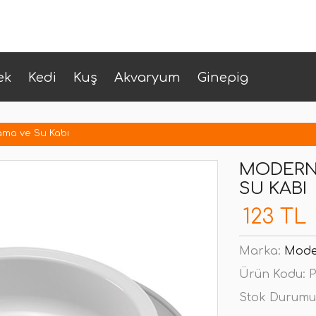
ek
Kedi
Kuş
Akvaryum
Ginepig
ma ve Su Kabı
MODERNA
SU KABI
123 TL
Marka:
Mode
Ürün Kodu:
P
Stok Durumu