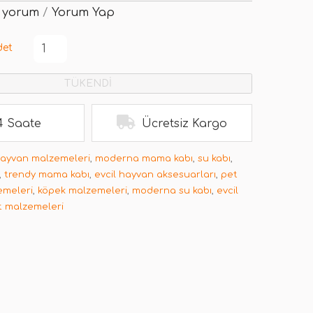
 yorum
/
Yorum Yap
det
TÜKENDİ
4 Saate
Ücretsiz Kargo
hayvan malzemeleri
,
moderna mama kabı
,
su kabı
,
,
trendy mama kabı
,
evcil hayvan aksesuarları
,
pet
emeleri
,
köpek malzemeleri
,
moderna su kabı
,
evcil
t malzemeleri