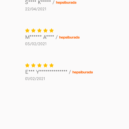
S**** K*****
/
22/04/2021
M****** A****
/
05/02/2021
E*** Y**************
/
01/02/2021