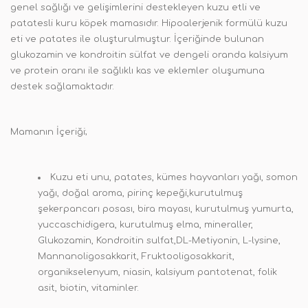
genel sağlığı ve gelişimlerini destekleyen kuzu etli ve
patatesli kuru köpek mamasıdır. Hipoalerjenik formülü kuzu
eti ve patates ile oluşturulmuştur. İçeriğinde bulunan
glukozamin ve kondroitin sülfat ve dengeli oranda kalsiyum
ve protein oranı ile sağlıklı kas ve eklemler oluşumuna
destek sağlamaktadır.
Mamanın İçeriği;
Kuzu eti unu, patates, kümes hayvanları yağı, somon
yağı, doğal aroma, pirinç kepeği,kurutulmuş
şekerpancarı posası, bira mayası, kurutulmuş yumurta,
yuccaschidigera, kurutulmuş elma, mineraller,
Glukozamin, Kondroitin sulfat,DL-Metiyonin, L-lysine,
Mannanoligosakkarit, Fruktooligosakkarit,
organikselenyum, niasin, kalsiyum pantotenat, folik
asit, biotin, vitaminler.