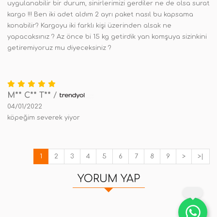
uygulanabilir bir durum, sinirlerimizi gerdiler ne de olsa surat
kargo !!! Ben iki adet aldım 2 ayrı paket nasıl bu kapsama
konabilir? Kargoyu iki farklı kişi üzerinden alsak ne
yapacaksınız ? Az önce bi 15 kg getirdik yan komşuya sizinkini
getiremiyoruz mu diyeceksiniz ?
M** C** T**
/
04/01/2022
köpeğim severek yiyor
1
2
3
4
5
6
7
8
9
>
>|
YORUM YAP