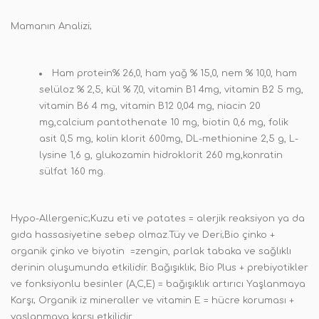
Mamanın Analizi;
Ham protein% 26,0, ham yağ % 15,0, nem % 10,0, ham
selüloz % 2,5, kül % 7,0, vitamin B1 4mg, vitamin B2 5 mg,
vitamin B6 4 mg, vitamin B12 0,04 mg, niacin 20
mg,calcium pantothenate 10 mg, biotin 0,6 mg, folik
asit 0,5 mg, kolin klorit 600mg, DL-methionine 2,5 g, L-
lysine 1,6 g, glukozamin hidroklorit 260 mg,konratin
sülfat 160 mg.
Hypo-Allergenic;Kuzu eti ve patates = alerjik reaksiyon ya da
gıda hassasiyetine sebep olmaz.Tüy ve Deri;Bio çinko +
organik çinko ve biyotin =zengin, parlak tabaka ve sağlıklı
derinin oluşumunda etkilidir. Bağışıklık; Bio Plus + prebiyotikler
ve fonksiyonlu besinler (A,C,E) = bağışıklık artırıcı Yaşlanmaya
Karşı; Organik iz mineraller ve vitamin E = hücre koruması +
yaşlanmaya karşı etkilidir.