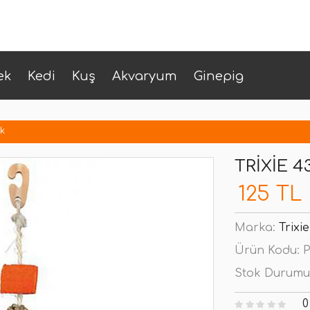
ek
Kedi
Kuş
Akvaryum
Ginepig
k
TRIXIE 
125 TL
Marka:
Trixie
Ürün Kodu:
P
Stok Durumu
0