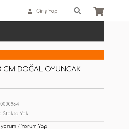
Giriş Yap
43 CM DOĞAL OYUNCAK
0000854
:
Stokta Yok
 yorum
/
Yorum Yap