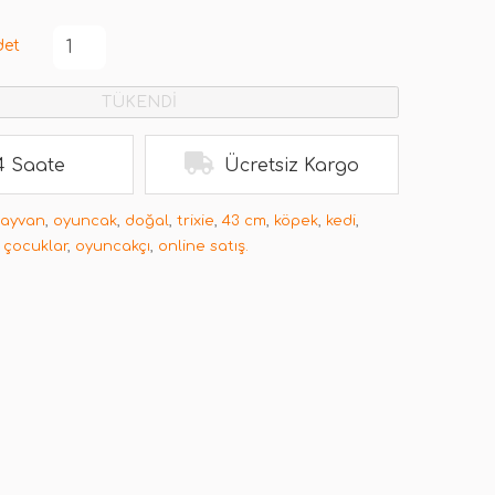
det
TÜKENDİ
4 Saate
Ücretsiz Kargo
hayvan
,
oyuncak
,
doğal
,
trixie
,
43 cm
,
köpek
,
kedi
,
,
çocuklar
,
oyuncakçı
,
online satış.