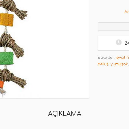
A
2
Etiketler:
evcil 
peluş
,
yumuşak
AÇIKLAMA