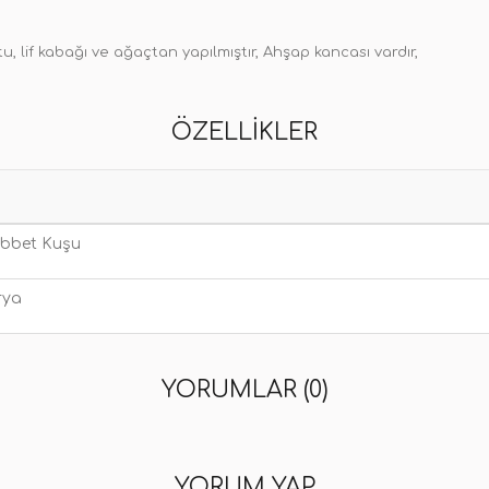
u, lif kabağı ve ağaçtan yapılmıştır, Ahşap kancası vardır,
ÖZELLIKLER
bbet Kuşu
rya
YORUMLAR (0)
YORUM YAP