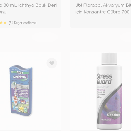
a 30 mL Ichthyo Balık Deri
Jbl Florapol Akvaryum Bitk
onu
için Konsantre Gübre 700
(84 Değerlendirme)
TÜKENDİ
TÜ