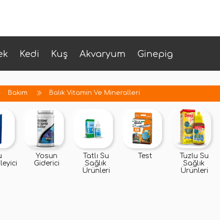
ek
Kedi
Kuş
Akvaryum
Ginepig
Bakım
Balık Vitamin Ve Mineralleri
u
Yosun
Tatlı Su
Test
Tuzlu Su
eyici
Giderici
Sağlık
Sağlık
Ürünleri
Ürünleri