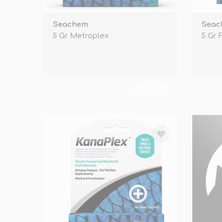
Seachem
Seac
5 Gr Metroplex
5 Gr 
TÜKENDİ