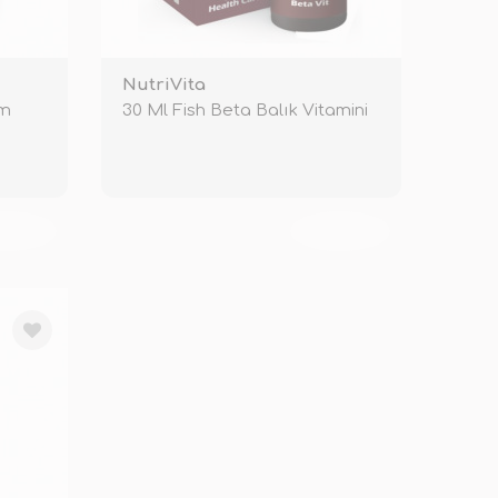
NutriVita
üm
30 Ml Fish Beta Balık Vitamini
KENDİ
TÜKENDİ