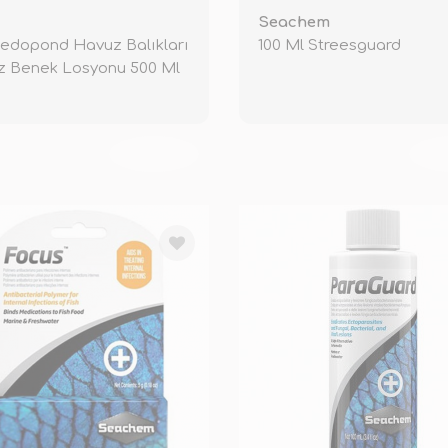
Seachem
edopond Havuz Balıkları
100 Ml Streesguard
z Benek Losyonu 500 Ml
TÜKENDİ
TÜ