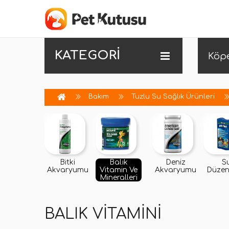
KATEGORİ
Köp
Bakım
Tuzlu Su Sağlık Ürünleri
Bitki
Balık
Deniz
S
Akvaryumu
Vitamin Ve
Akvaryumu
Düzenl
Mineralleri
BALIK VITAMINI