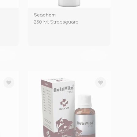
Seachem
250 Ml Streesguard
KENDİ
TÜKENDİ