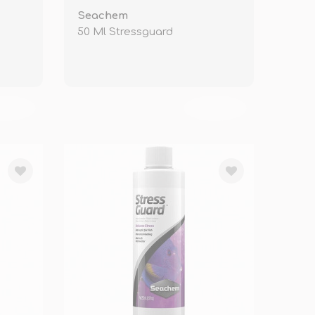
Seachem
50 Ml Stressguard
KENDİ
TÜKENDİ