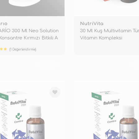
rıo
NutriVita
RİO 300 Ml Neo Solution
30 Ml Kuş Multivitamin T
Konsantre Kırmızı Bitkili A
Vitamin Kompleksi
(1 Değerlendirme)
TÜKENDİ
TÜ