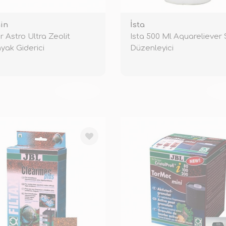
in
İsta
r Astro Ultra Zeolit
Ista 500 Ml Aquareliever 
ak Giderici
Düzenleyici
TÜKENDİ
TÜ