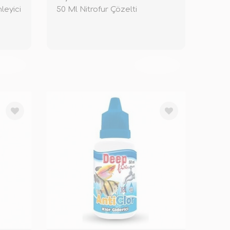
leyici
50 Ml Nitrofur Çözelti
KENDİ
TÜKENDİ