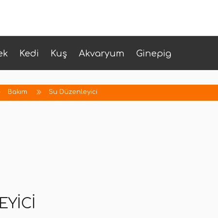
ek
Kedi
Kuş
Akvaryum
Ginepig
Bakım
Su Düzenleyici
YICI