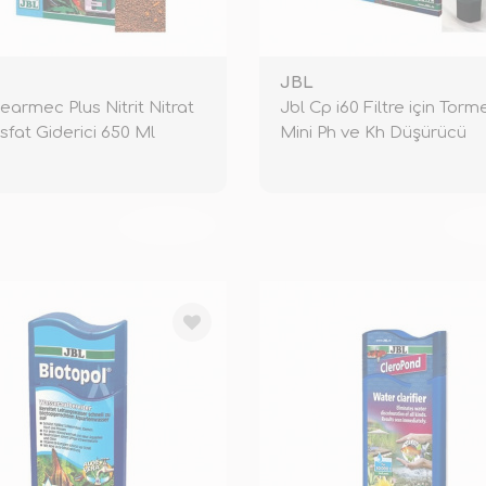
JBL
learmec Plus Nitrit Nitrat
Jbl Cp i60 Filtre için Torm
sfat Giderici 650 Ml
Mini Ph ve Kh Düşürücü
TÜKENDİ
TÜ