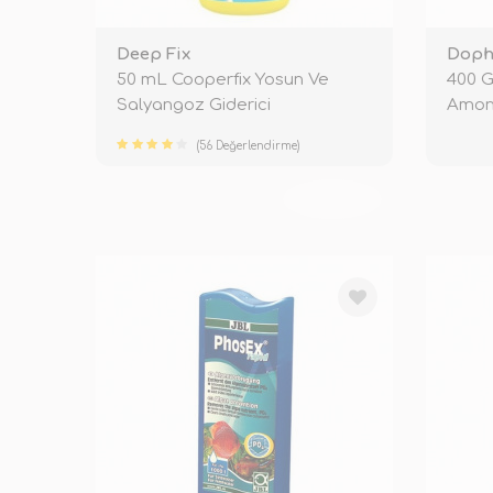
Deep Fix
Doph
50 mL Cooperfix Yosun Ve
400 G
Salyangoz Giderici
Amony
(56 Değerlendirme)
TÜKENDİ