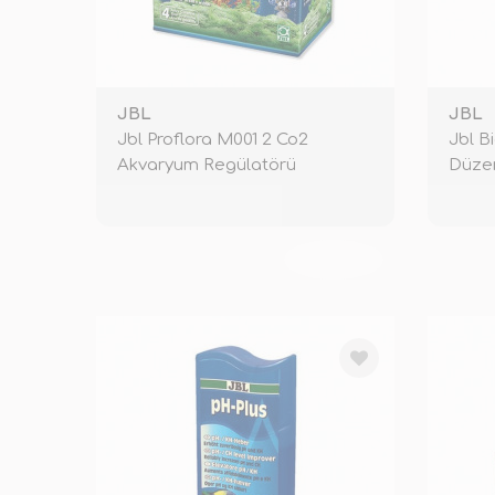
JBL
JBL
Jbl Proflora M001 2 Co2
Jbl B
Akvaryum Regülatörü
Düzen
TÜKENDİ