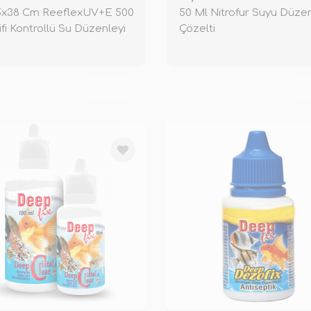
,5x38 Cm ReeflexUV+E 500
50 Ml Nitrofur Suyu Düzen
fi Kontrollü Su Düzenleyi
Çözelti
TÜKENDİ
TÜ