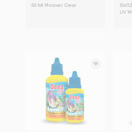
50 Ml Phosvec Clear
13x11
UV Wi
TÜKENDİ