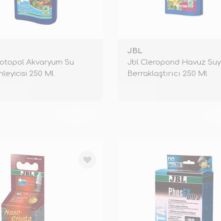
JBL
iotopol Akvaryum Su
Jbl Cleropond Havuz Su
leyicisi 250 Ml
Berraklaştırıcı 250 Ml
TÜKENDİ
TÜ