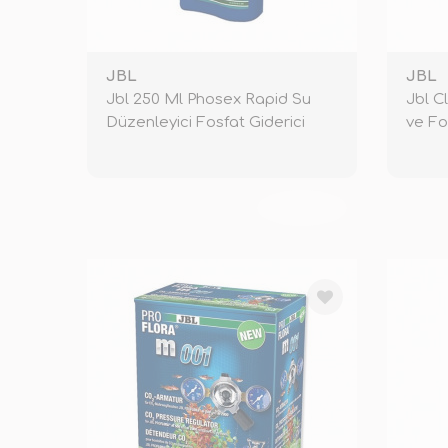
JBL
JBL
Jbl 250 Ml Phosex Rapid Su
Jbl C
Düzenleyici Fosfat Giderici
ve Fo
TÜKENDİ