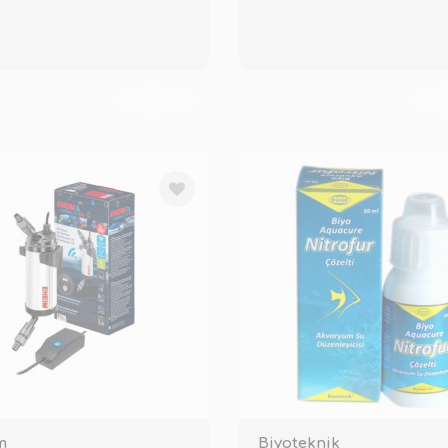
TÜKENDİ
TÜ
m
Biyoteknik