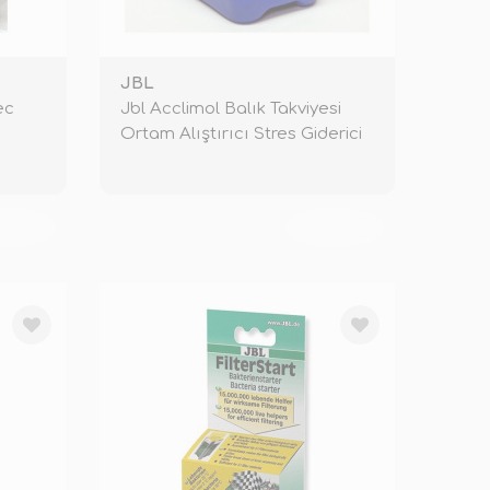
JBL
ec
Jbl Acclimol Balık Takviyesi
Ortam Alıştırıcı Stres Giderici
KENDİ
TÜKENDİ