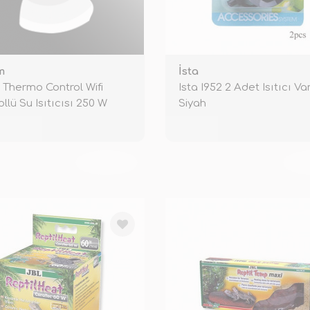
m
İsta
 Thermo Control Wifi
Ista I952 2 Adet Isıtıcı V
ollü Su Isıtıcısı 250 W
Siyah
TÜKENDİ
TÜ