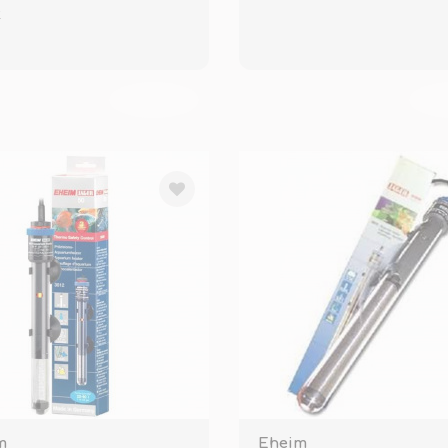
t
TÜKENDİ
TÜ
m
Eheim