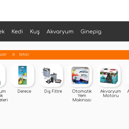
ek
Kedi
Kuş
Akvaryum
Ginepig
uar
Isıtıcı
yum
Derece
Dış Filtre
Otomatik
Akvaryum
ik
Yem
Motoru
leri
Makinası