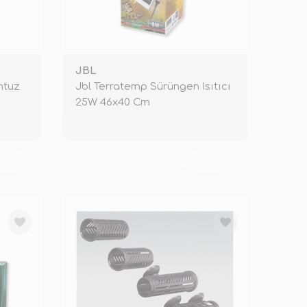
JBL
antuz
Jbl Terratemp Sürüngen Isıtıcı
25W 46x40 Cm
KENDİ
TÜKENDİ