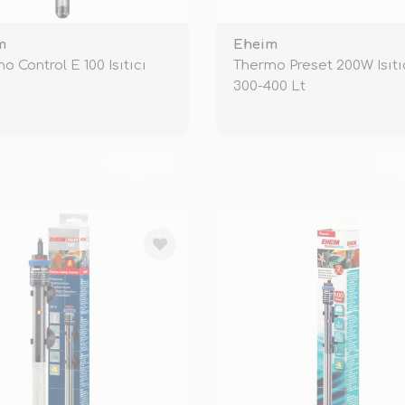
m
Eheim
o Control E 100 Isıtıcı
Thermo Preset 200W Isıtı
300-400 Lt
TÜKENDİ
TÜ