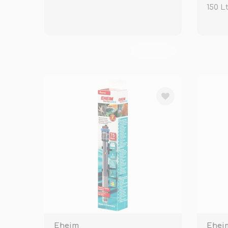
150 L
TÜKENDİ
Eheim
Ehei