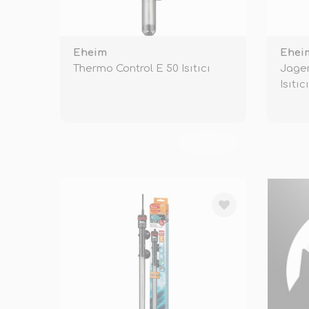
Eheim
Ehei
Thermo Control E 50 Isıtıcı
Jager
Isıtıc
TÜKENDİ