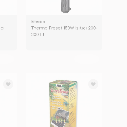
Eheim
ıcı
Thermo Preset 150W Isıtıcı 200-
300 Lt
KENDİ
TÜKENDİ