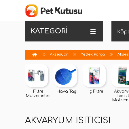
KATEGORİ
Köp
Aksesuar
Yedek Parça
Akses
Filtre
Hava Taşı
İç Filtre
Akvar
Malzemeleri
Temizl
Malzeme
AKVARYUM ISITICISI