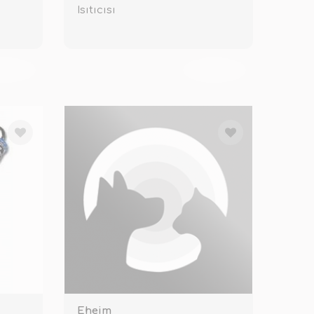
Isıtıcısı
KENDİ
TÜKENDİ
Eheim