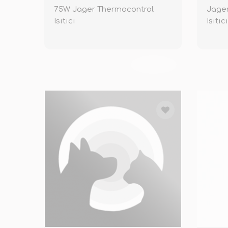
75W Jager Thermocontrol
Jage
Isıtıcı
Isıtıc
TÜKENDİ