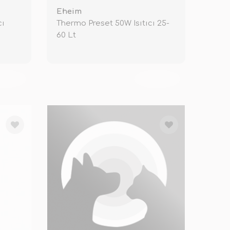
Eheim
cı
Thermo Preset 50W Isıtıcı 25-
60 Lt
KENDİ
TÜKENDİ