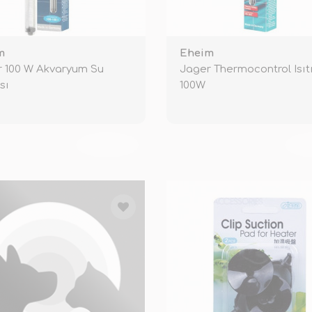
m
Eheim
 100 W Akvaryum Su
Jager Thermocontrol Isıt
ısı
100W
TÜKENDİ
TÜ