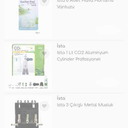
Ista 6 Adet Hava Hortumu
Vantuzu
TÜKENDİ
İsta
Ista 1 Lt CO2 Aluminyum
Cylinder Profosyonel
Akvaryum
TÜKENDİ
İsta
Ista 3 Çıkışlı Metal Musluk