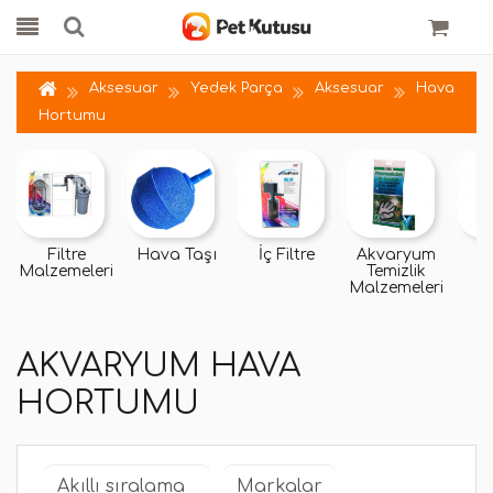
Aksesuar
Yedek Parça
Aksesuar
Hava
Hortumu
Filtre
Hava Taşı
İç Filtre
Akvaryum
D
Malzemeleri
Temizlik
Malzemeleri
AKVARYUM HAVA
HORTUMU