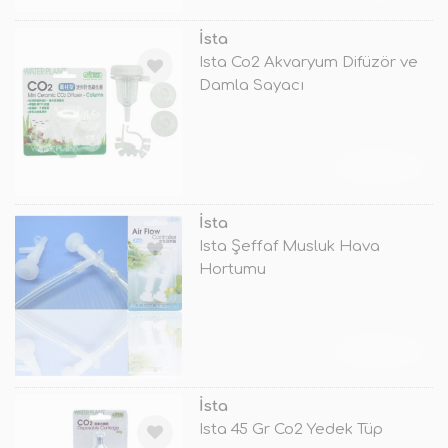
İsta
Ista Co2 Akvaryum Difüzör ve
Damla Sayacı
TÜKENDİ
İsta
Ista Şeffaf Musluk Hava
Hortumu
TÜKENDİ
İsta
Ista 45 Gr Co2 Yedek Tüp