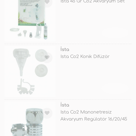
Ista 45 Gr Co2 Akvaryum Set
TÜKENDİ
İsta
Ista Co2 Konik Difüzör
TÜKENDİ
İsta
Ista Co2 Manonetresiz
Akvaryum Regülatör 16/20/45
Gr