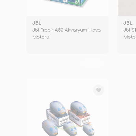
JBL
JBL
Jbl Proair A50 Akvaryum Hava
Jbl S
Motoru
Moto
TÜKENDİ