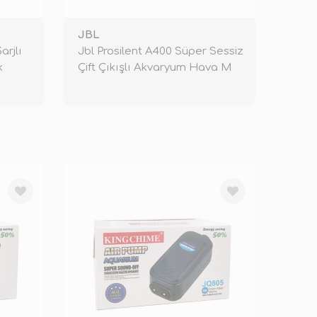
JBL
rjlı
Jbl Prosilent A400 Süper Sessiz
k
Çift Çıkışlı Akvaryum Hava M
KENDİ
TÜKENDİ