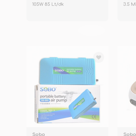
105W 85 Lt/dk
3.5 M
TÜKENDİ
Sobo
Sobo