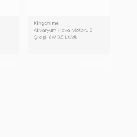
Kingchime
2
Akvaryum Hava Motoru 2
Çıkışlı 8W 3.5 Lt/dk
KENDİ
TÜKENDİ