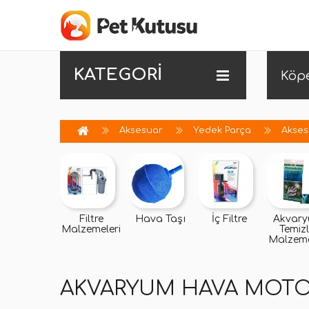
KATEGORİ
Köp
Aksesuar
Yedek Parça
Akses
Filtre
Hava Taşı
İç Filtre
Akvar
Malzemeleri
Temizl
Malzeme
AKVARYUM HAVA MOT