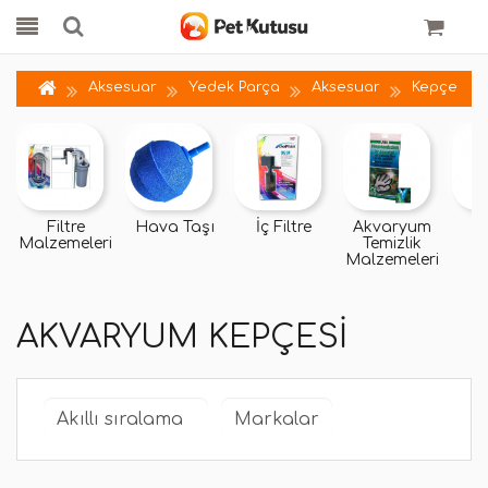
Aksesuar
Yedek Parça
Aksesuar
Kepçe
Filtre
Hava Taşı
İç Filtre
Akvaryum
D
Malzemeleri
Temizlik
Malzemeleri
AKVARYUM KEPÇESI