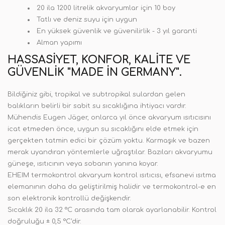
20 ila 1200 litrelik akvaryumlar için 10 boy
Tatlı ve deniz suyu için uygun
En yüksek güvenlik ve güvenilirlik - 3 yıl garanti
Alman yapımı
HASSASIYET, KONFOR, KALITE VE
GÜVENLIK "MADE IN GERMANY".
Bildiğiniz gibi, tropikal ve subtropikal sulardan gelen
balıkların belirli bir sabit su sıcaklığına ihtiyacı vardır.
Mühendis Eugen Jäger, onlarca yıl önce akvaryum ısıtıcısını
icat etmeden önce, uygun su sıcaklığını elde etmek için
gerçekten tatmin edici bir çözüm yoktu. Karmaşık ve bazen
merak uyandıran yöntemlerle uğraştılar. Bazıları akvaryumu
güneşe, ısıtıcının veya sobanın yanına koyar.
EHEIM termokontrol akvaryum kontrol ısıtıcısı, efsanevi ısıtma
elemanının daha da geliştirilmiş halidir ve termokontrol-e en
son elektronik kontrollü değişkendir.
Sıcaklık 20 ila 32 °C arasında tam olarak ayarlanabilir. Kontrol
doğruluğu ± 0,5 °C'dir.