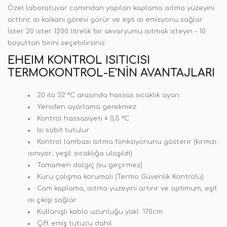
Özel laboratuvar camından yapılan kaplama ısıtma yüzeyini
arttırır, ısı kalkanı görevi görür ve eşit ısı emisyonu sağlar.
İster 20 ister 1200 litrelik bir akvaryumu ısıtmak isteyin - 10
boyuttan birini seçebilirsiniz.
EHEIM KONTROL ISITICISI
TERMOKONTROL-E'NIN AVANTAJLARI
20 ila 32 °C arasında hassas sıcaklık ayarı
Yeniden ayarlama gerekmez
Kontrol hassasiyeti ± 0,5 °C
Isı sabit tutulur
Kontrol lambası ısıtma fonksiyonunu gösterir (kırmızı:
ısınıyor; yeşil: sıcaklığa ulaşıldı)
Tamamen dalgıç (su geçirmez)
Kuru çalışma korumalı (Termo Güvenlik Kontrolü)
Cam kaplama, ısıtma yüzeyini artırır ve optimum, eşit
ısı çıkışı sağlar
Kullanışlı kablo uzunluğu yakl. 170cm
Çift emiş tutucu dahil