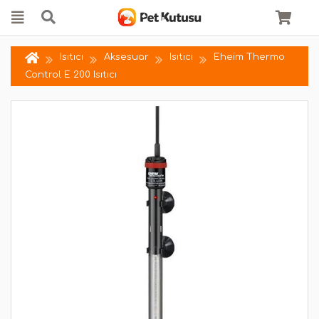
Isıtıcı
Aksesuar
Isıtıcı
Eheim Thermo
Control E 200 Isıtıcı