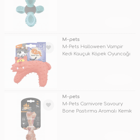
14x13x12 Cm
TÜKENDİ
M-pets
M-Pets Halloween Vampir
Kedi Kauçuk Köpek Oyuncağı
14x5x10 C
TÜKENDİ
M-pets
M-Pets Carnivore Savoury
Bone Pastırma Aromalı Kemik
Kauçuk
TÜKENDİ