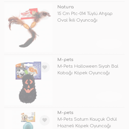
Natura
15 Cm Ptc-014 Tüylü Ahşap
Oval İkili Oyuncağı
TÜKENDİ
M-pets
M-Pets Halloween Siyah Bal
Kabağı Köpek Oyuncağı
7x6.5x14 Cm
TÜKENDİ
M-pets
M-Pets Saturn Kauçuk Ödül
Hazneli Köpek Oyuncağı