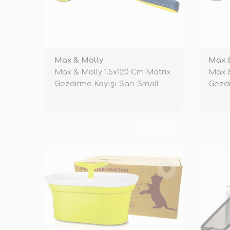
Max & Molly
Max 
Max & Molly 1.5x120 Cm Matrix
Max &
Gezdirme Kayışı Sarı Small
Gezdi
TÜKENDİ