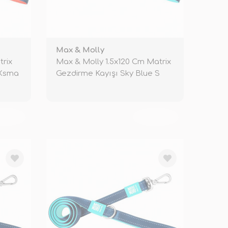
Max & Molly
trix
Max & Molly 1.5x120 Cm Matrix
 Xsma
Gezdirme Kayışı Sky Blue S
KENDİ
TÜKENDİ