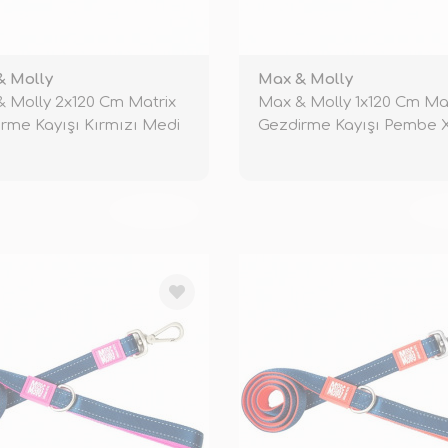
& Molly
Max & Molly
 Molly 2x120 Cm Matrix
Max & Molly 1x120 Cm Ma
rme Kayışı Kırmızı Medi
Gezdirme Kayışı Pembe 
TÜKENDİ
TÜ