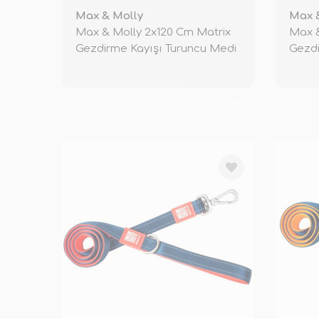
Max & Molly
Max 
Max & Molly 2x120 Cm Matrix
Max &
Gezdirme Kayışı Turuncu Medi
Gezdi
TÜKENDİ