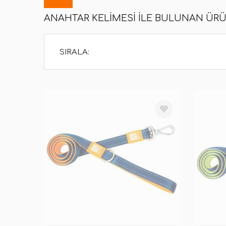
ANAHTAR KELIMESI ILE BULUNAN ÜR
SIRALA: