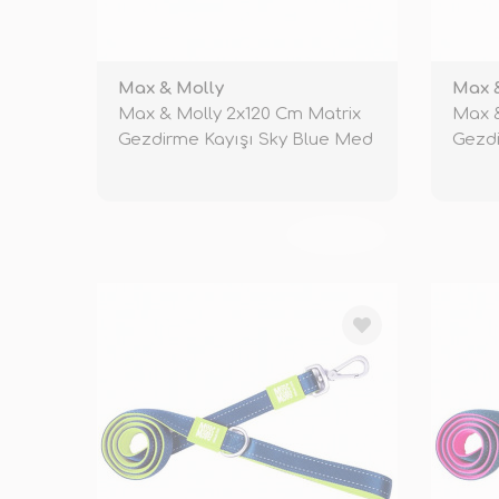
Max & Molly
Max 
Max & Molly 2x120 Cm Matrix
Max &
Gezdirme Kayışı Sky Blue Med
Gezdi
TÜKENDİ