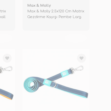
Max & Molly
trix
Max & Molly 2.5x120 Cm Matrix
all
Gezdirme Kayışı Pembe Larg
KENDİ
TÜKENDİ