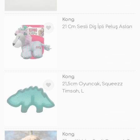
TÜKENDİ
Kong
21 Cm Sesli Diş İpli Peluş Aslan
TÜKENDİ
Kong
21,5cm Oyuncak, Squeezz
Timsah, L
TÜKENDİ
Kong