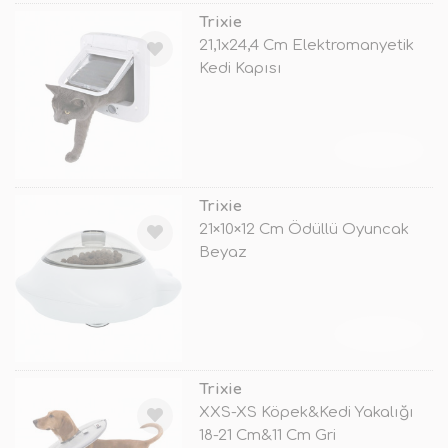
Trixie
21,1x24,4 Cm Elektromanyetik
Kedi Kapısı
TÜKENDİ
Trixie
21×10×12 Cm Ödüllü Oyuncak
Beyaz
TÜKENDİ
Trixie
XXS-XS Köpek&Kedi Yakalığı
18-21 Cm&11 Cm Gri