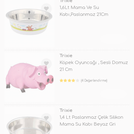
Trixie
1,6Lt Mama Ve Su
Kabı,Paslanmaz 21Cm
TÜKENDİ
Trixie
Köpek Oyuncağı , Sesli Domuz
21 Cm
(4 Değerlendirme)
TÜKENDİ
Trixie
1,4 Lt Paslanmaz Çelik Silikon
Mama Su Kabı Beyaz Gri
21Cm