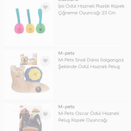
İpli Ödül Hazneli Plastik Köpek
Çiğneme Oyuncağı 23 Cm
Renkl
TÜKENDİ
M-pets
M-Pets Snail Daria Salgangoz
Şeklinde Ödül Hazneli Peluş
Ked
TÜKENDİ
M-pets
M-Pets Oscar Ödül Hazneli
Peluş Köpek Oyuncağı
12x5x23.5 Cm