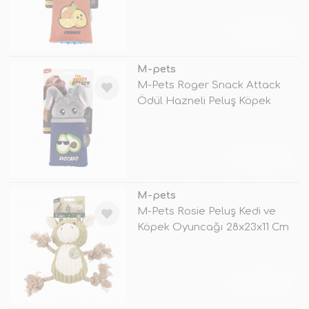
TÜKENDİ
M-pets
M-Pets Roger Snack Attack
Ödül Hazneli Peluş Köpek
Oyuncağı
TÜKENDİ
M-pets
M-Pets Rosie Peluş Kedi ve
Köpek Oyuncağı 28x23x11 Cm
Beyaz/
TÜKENDİ