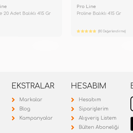
ine
Pro Line
ne 20 Adet Balıklı 415 Gr
Proline Balıklı 415 Gr
(80 Değerlendirme)
TÜKENDİ
TÜ
EKSTRALAR
HESABIM
Markalar
Hesabım
Blog
Siparişlerim
Kampanyalar
Alışveriş Listem
Bülten Aboneliği