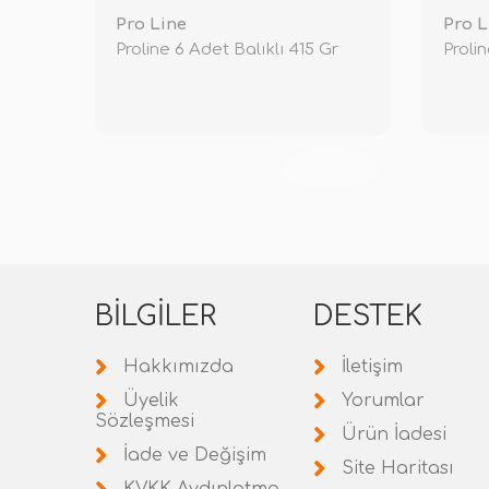
Pro Line
Pro L
Proline 6 Adet Balıklı 415 Gr
Proli
TÜKENDİ
BILGILER
DESTEK
Hakkımızda
İletişim
Üyelik
Yorumlar
Sözleşmesi
Ürün İadesi
İade ve Değişim
Site Haritası