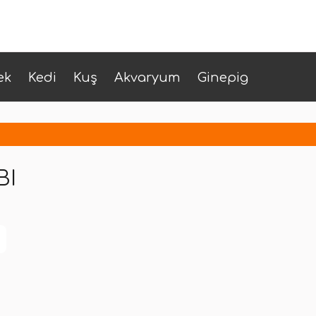
ek
Kedi
Kuş
Akvaryum
Ginepig
BI