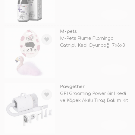
TÜKENDİ
M-pets
M-Pets Plume Flamingo
Catnipli Kedi Oyuncağı 7x8x3
Cm Pembe
TÜKENDİ
Pawgether
GP1 Grooming Power 8in1 Kedi
ve Köpek Akıllı Tıraş Bakım Kit
TÜKENDİ