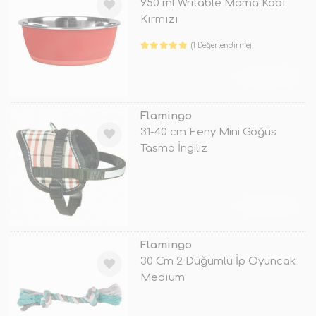
950 ml Writable Mama Kabı
Kırmızı
(1 Değerlendirme)
TÜKENDİ
Flamingo
31-40 cm Eeny Mini Göğüs
Tasma İngiliz
TÜKENDİ
Flamingo
30 Cm 2 Düğümlü İp Oyuncak
Medıum