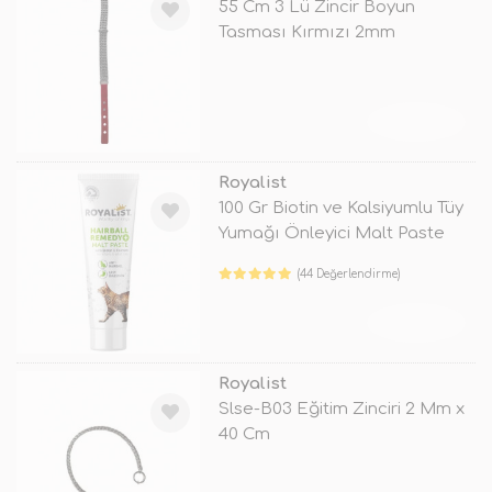
55 Cm 3 Lü Zincir Boyun
Tasması Kırmızı 2mm
TÜKENDİ
Royalist
100 Gr Biotin ve Kalsiyumlu Tüy
Yumağı Önleyici Malt Paste
(44 Değerlendirme)
TÜKENDİ
Royalist
Slse-B03 Eğitim Zinciri 2 Mm x
40 Cm