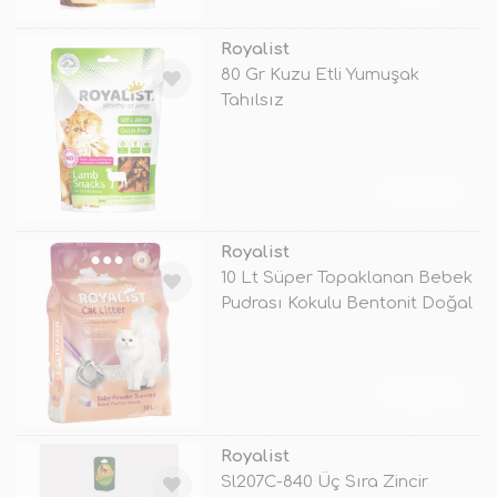
Royalist
80 Gr Kuzu Etli Yumuşak
Tahılsız
TÜKENDİ
Royalist
10 Lt Süper Topaklanan Bebek
Pudrası Kokulu Bentonit Doğal
K
TÜKENDİ
Royalist
Sl207C-840 Üç Sıra Zincir