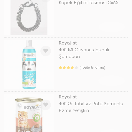
Köpek Eğitim Tasması 3x65
Cm
TÜKENDİ
Royalist
400 Ml Okyanus Esintili
Şampuan
(1 Değerlendirme)
TÜKENDİ
Royalist
400 Gr Tahılsız Pate Somonlu
Ezme Yetişkin