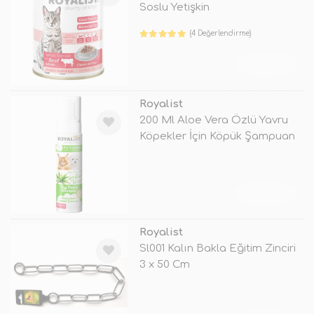
Soslu Yetişkin
(4 Değerlendirme)
TÜKENDİ
Royalist
200 Ml Aloe Vera Özlü Yavru
Köpekler İçin Köpük Şampuan
TÜKENDİ
Royalist
Sl001 Kalın Bakla Eğitim Zinciri
3 x 50 Cm