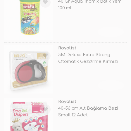
40 Gr Aqua Triomix Balık Yemi
100 ml
TÜKENDİ
Royalist
5M Deluxe Extra Strong
Otomatik Gezdirme Kırmızı
Large
TÜKENDİ
Royalist
40-56 cm Alt Bağlama Bezi
Small 12 Adet