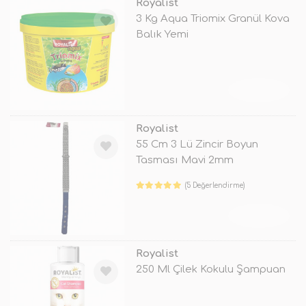
Royalist
3 Kg Aqua Triomix Granül Kova
Balık Yemi
TÜKENDİ
Royalist
55 Cm 3 Lü Zincir Boyun
Tasması Mavi 2mm
(5 Değerlendirme)
TÜKENDİ
Royalist
250 Ml Çilek Kokulu Şampuan