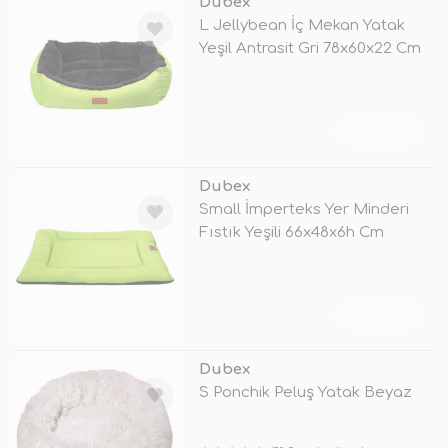
Dubex
L Jellybean İç Mekan Yatak
Yeşil Antrasit Gri 78x60x22 Cm
TÜKENDİ
Dubex
Small İmperteks Yer Minderi
Fıstık Yeşili 66x48x6h Cm
TÜKENDİ
Dubex
S Ponchik Peluş Yatak Beyaz