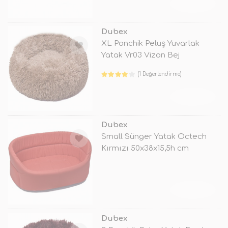
TÜKENDİ
Dubex
XL Ponchik Peluş Yuvarlak
Yatak Vr03 Vizon Bej
(1 Değerlendirme)
TÜKENDİ
Dubex
Small Sünger Yatak Octech
Kırmızı 50x38x15,5h cm
TÜKENDİ
Dubex