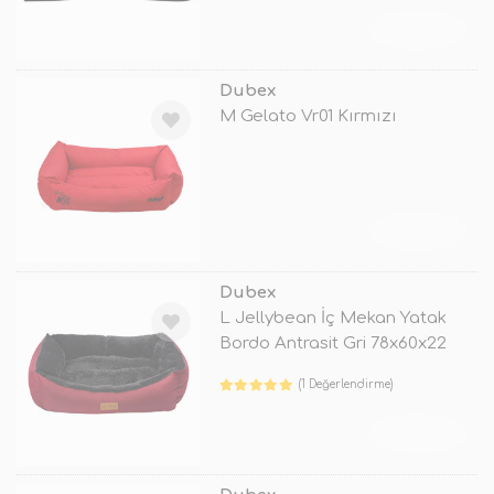
TÜKENDİ
Dubex
M Gelato Vr01 Kırmızı
TÜKENDİ
Dubex
L Jellybean İç Mekan Yatak
Bordo Antrasit Gri 78x60x22
Cm
(1 Değerlendirme)
TÜKENDİ