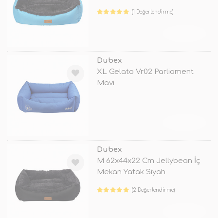
Antrasit Gr
(1 Değerlendirme)
TÜKENDİ
Dubex
XL Gelato Vr02 Parliament
Mavi
TÜKENDİ
Dubex
M 62x44x22 Cm Jellybean İç
Mekan Yatak Siyah
(2 Değerlendirme)
TÜKENDİ