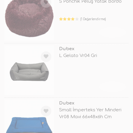
S Ponchik Peluş Yatak Bordo
(1 Değerlendirme)
TÜKENDİ
Dubex
L Gelato Vr04 Gri
TÜKENDİ
Dubex
Small İmperteks Yer Minderi
Vr08 Mavi 66x48x6h Cm