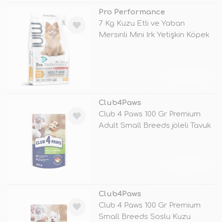
Pro Performance
7 Kg Kuzu Etli ve Yaban
Mersinli Mini Irk Yetişkin Köpek
Mam
TÜKENDİ
Club4Paws
Club 4 Paws 100 Gr Premium
Adult Small Breeds jöleli Tavuk
TÜKENDİ
Club4Paws
Club 4 Paws 100 Gr Premium
Small Breeds Soslu Kuzu