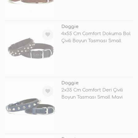
TÜKENDİ
Doggie
4x55 Cm Comfort Dokuma Bol
Çivili Boyun Tasması Small
Siyah
TÜKENDİ
Doggie
2x35 Cm Comfort Deri Çivili
Boyun Tasması Small Mavi
TÜKENDİ