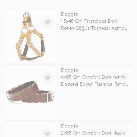
Doggie
1,5x45 Cm Fırstclass Deri
Ronın Göğüs Tasması Xsmall
Camel
TÜKENDİ
Doggie
4x55 Cm Comfort Deri Kemik
Desenli Boyun Tasması Small
Kahve
TÜKENDİ
Doggie
2x35 Cm Comfort Deri Nazar