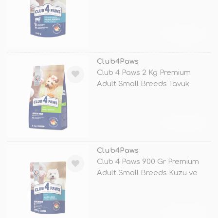
TÜKENDİ
Club4Paws
Club 4 Paws 2 Kg Premium
Adult Small Breeds Tavuk
TÜKENDİ
Club4Paws
Club 4 Paws 900 Gr Premium
Adult Small Breeds Kuzu ve
Pirinç
TÜKENDİ