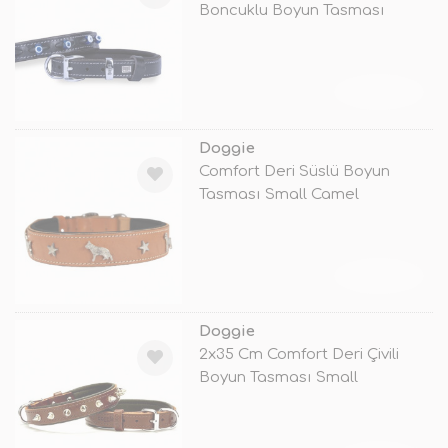
Boncuklu Boyun Tasması
Small Siya
TÜKENDİ
Doggie
Comfort Deri Süslü Boyun
Tasması Small Camel
TÜKENDİ
Doggie
2x35 Cm Comfort Deri Çivili
Boyun Tasması Small
Kahverengi