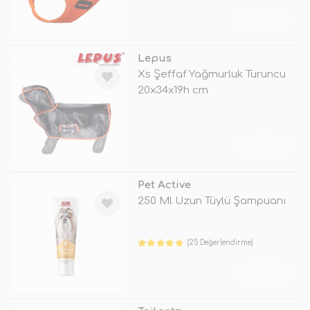
TÜKENDİ
Lepus
Xs Şeffaf Yağmurluk Turuncu
20x34x19h cm
TÜKENDİ
Pet Active
250 Ml Uzun Tüylü Şampuanı
(25 Değerlendirme)
TÜKENDİ