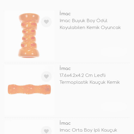
İmac
Imac Buyuk Boy Ödül
Koyulabilen Kemik Oyuncak
TÜKENDİ
İmac
17.6x4.2x4.2 Cm Led'li
Termoplastik Kauçuk Kemik
Oyuncağı Tu
TÜKENDİ
İmac
Imac Orta Boy Ipli Kauçuk