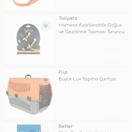
TÜKENDİ
Tailpetz
Harness Ayarlanabilir Göğüs
ve Gezdirme Tasması Turuncu
22-3
TÜKENDİ
Flip
Büyük Lüx Taşıma Çantası
TÜKENDİ
Better