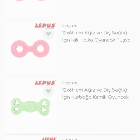
TÜKENDİ
Lepus
12x6h cm Ağız ve Diş Sağlığı
İçin İkili Halka Oyuncak Fuşya
TÜKENDİ
Lepus
12x6h cm Ağız ve Diş Sağlığı
İçin Kurbağa Kemik Oyuncak
Yeşi
TÜKENDİ