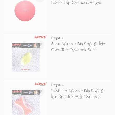
Büyük Top Oyuncak Fuşya
TÜKENDİ
Lepus
5 cm Ağız ve Diş Sağlığı İçin
Oval Top Oyuncak Sarı
TÜKENDİ
Lepus
11x6h cm Ağız ve Diş Sağlığı
İçin Küçük Kemik Oyuncak
Turunc