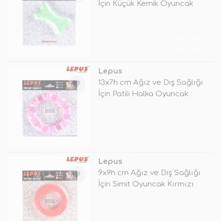
İçin Küçük Kemik Oyuncak
Yeşil
TÜKENDİ
Lepus
13x7h cm Ağız ve Diş Sağlığı
İçin Patili Halka Oyuncak
Pembe
TÜKENDİ
Lepus
9x9h cm Ağız ve Diş Sağlığı
İçin Simit Oyuncak Kırmızı