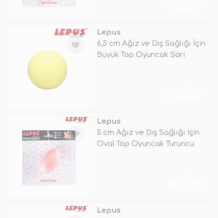
TÜKENDİ
Lepus
6,5 cm Ağız ve Diş Sağlığı İçin
Büyük Top Oyuncak Sarı
TÜKENDİ
Lepus
5 cm Ağız ve Diş Sağlığı İçin
Oval Top Oyuncak Turuncu
TÜKENDİ
Lepus