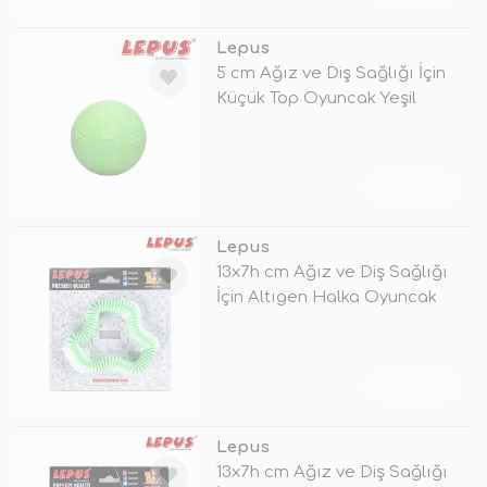
Lepus
5 cm Ağız ve Diş Sağlığı İçin
Küçük Top Oyuncak Yeşil
TÜKENDİ
Lepus
13x7h cm Ağız ve Diş Sağlığı
İçin Altıgen Halka Oyuncak
Yeşi
TÜKENDİ
Lepus
13x7h cm Ağız ve Diş Sağlığı