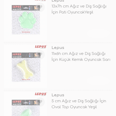
Lepus
13x7h cm Ağız ve Diş Sağlığı
İçin Pati OyuncakYeşil
TÜKENDİ
Lepus
11x6h cm Ağız ve Diş Sağlığı
İçin Küçük Kemik Oyuncak Sarı
TÜKENDİ
Lepus
5 cm Ağız ve Diş Sağlığı İçin
Oval Top Oyuncak Yeşil