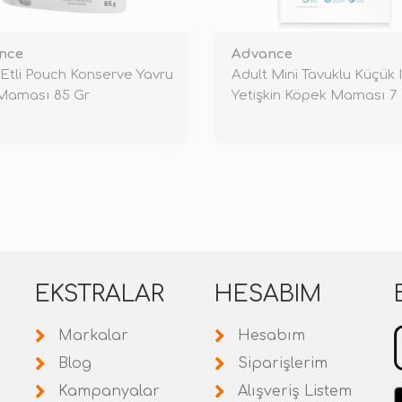
nce
Advance
 Etli Pouch Konserve Yavru
Adult Mini Tavuklu Küçük I
Maması 85 Gr
Yetişkin Köpek Maması 7
TÜKENDİ
TÜ
EKSTRALAR
HESABIM
Markalar
Hesabım
Blog
Siparişlerim
Kampanyalar
Alışveriş Listem