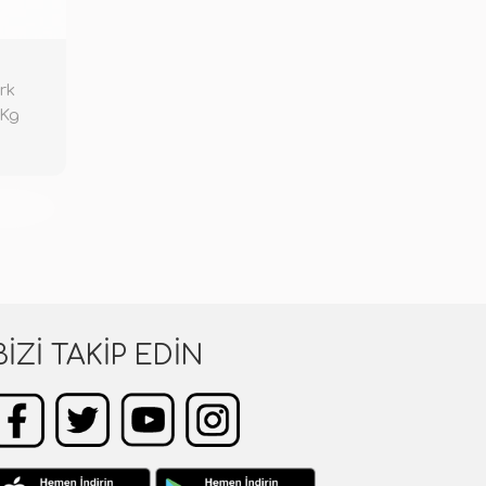
rk
 Kg
KENDİ
BIZI TAKIP EDIN