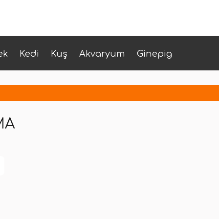
ek
Kedi
Kuş
Akvaryum
Ginepig
MA