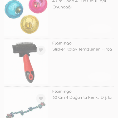
4 Cm Good 4 Fun Ödül Topu
Oyuncağı
TÜKENDİ
Flamingo
Slicker Kolay Temizlenen Fırça
TÜKENDİ
Flamingo
60 Cm 4 Düğümlü Renkli Diş Ipi