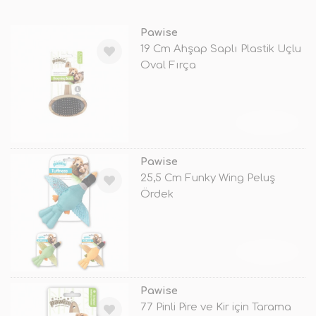
Pawise
19 Cm Ahşap Saplı Plastik Uçlu
Oval Fırça
TÜKENDİ
Pawise
25,5 Cm Funky Wing Peluş
Ördek
TÜKENDİ
Pawise
77 Pinli Pire ve Kir için Tarama