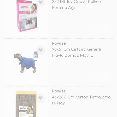
2x3 Mt Tüv Onaylı Balkon
Koruma Ağı
TÜKENDİ
Pawise
90x51 Cm Cırtcırt Kemerli
Havlu Bornoz Mavi L
TÜKENDİ
Pawise
46x25,5 Cm Karton Tırmalama
N-Play