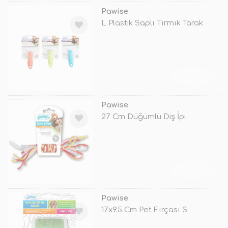
Pawise
L Plastik Saplı Tırmık Tarak
TÜKENDİ
Pawise
27 Cm Düğümlü Diş İpi
TÜKENDİ
Pawise
17x9.5 Cm Pet Fırçası S