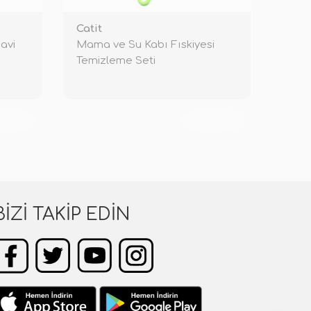
Catit
avi
Mama ve Su Kabı Fıskiyesi
Temizleme Seti
KENDİ
TÜKENDİ
BIZI TAKIP EDIN