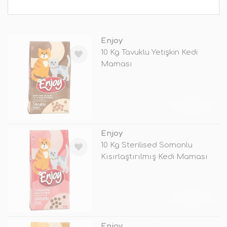
Enjoy
10 Kg Tavuklu Yetişkin Kedi
Maması
TÜKENDİ
Enjoy
10 Kg Sterilised Somonlu
Kısırlaştırılmış Kedi Maması
TÜKENDİ
Enjoy