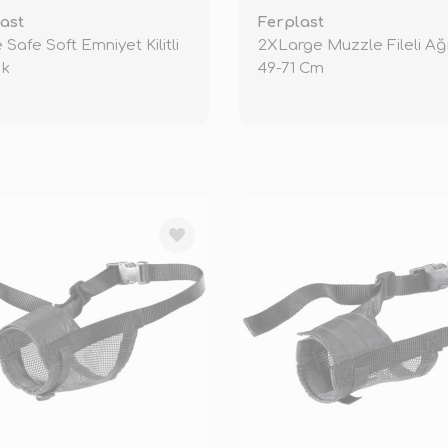
ast
Ferplast
 Safe Soft Emniyet Kilitli
2XLarge Muzzle Fileli Ağı
ık
49-71 Cm
TÜKENDİ
TÜ