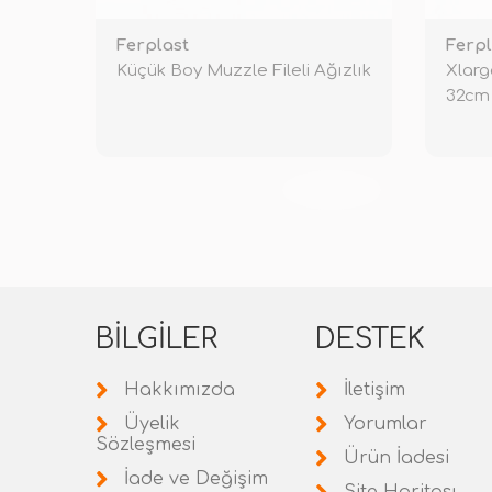
Ferplast
Ferpl
Küçük Boy Muzzle Fileli Ağızlık
Xlarg
32cm
TÜKENDİ
BILGILER
DESTEK
Hakkımızda
İletişim
Üyelik
Yorumlar
Sözleşmesi
Ürün İadesi
İade ve Değişim