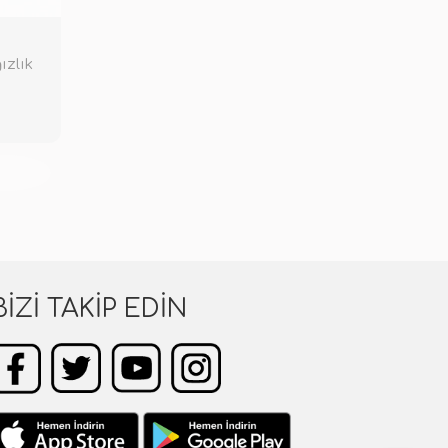
ızlık
KENDİ
BIZI TAKIP EDIN