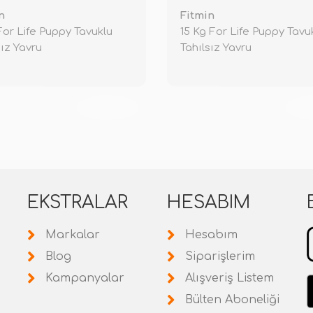
n
Fitmin
For Life Puppy Tavuklu
15 Kg For Life Puppy Tavu
sız Yavru
Tahılsız Yavru
TÜKENDİ
TÜ
EKSTRALAR
HESABIM
Markalar
Hesabım
Blog
Siparişlerim
Kampanyalar
Alışveriş Listem
Bülten Aboneliği