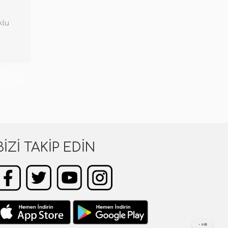
klu
KENDİ
BIZI TAKIP EDIN