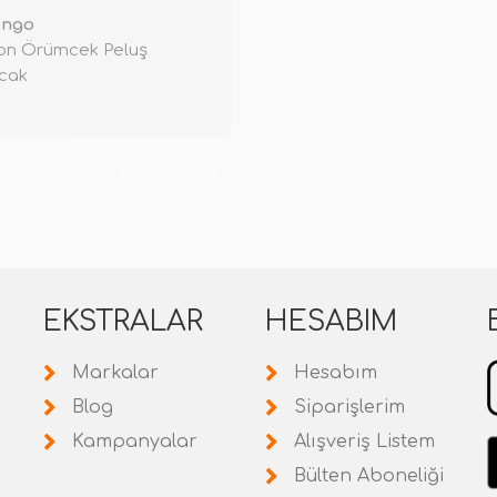
ingo
on Örümcek Peluş
cak
TÜKENDİ
EKSTRALAR
HESABIM
Markalar
Hesabım
Blog
Siparişlerim
Kampanyalar
Alışveriş Listem
Bülten Aboneliği