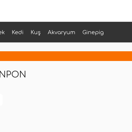
ek
Kedi
Kuş
Akvaryum
Ginepig
ONPON