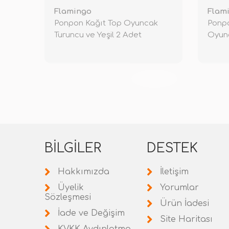
Flamingo
Flam
Ponpon Kağıt Top Oyuncak
Ponp
Turuncu ve Yeşil 2 Adet
Oyun
TÜKENDİ
BILGILER
DESTEK
Hakkımızda
İletişim
Üyelik
Yorumlar
Sözleşmesi
Ürün İadesi
İade ve Değişim
Site Haritası