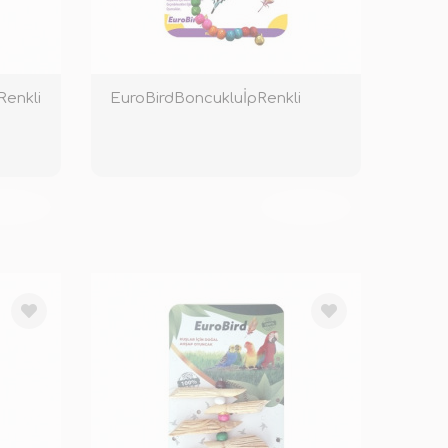
Renkli
EuroBirdBoncukluİpRenkli
KENDİ
TÜKENDİ