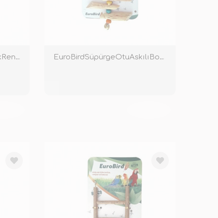
EuroBird18CmDiziliBoncukRenkli
EuroBirdSüpürgeOtuAskılıBoncukluOyuncakRenkli
KENDİ
TÜKENDİ