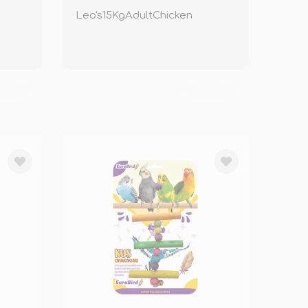
Leo's15KgAdultChicken
KENDİ
TÜKENDİ