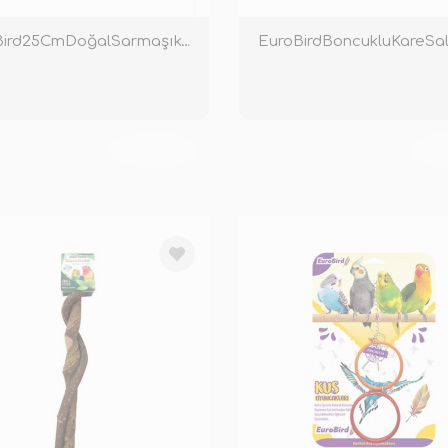
EuroBird25CmDoğalSarmaşıkTünek
TÜKENDİ
TÜ