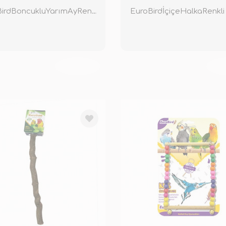
EuroBirdBoncukluYarımAyRenkli
EuroBirdİçiçeHalkaRenkli
TÜKENDİ
TÜ