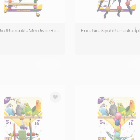
EuroBirdBoncukluMerdivenRenkli
EuroBirdSiyahBoncukluİp
TÜKENDİ
TÜ