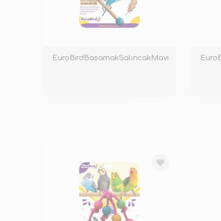
EuroBirdBasamakSalıncakMavi
TÜKENDİ