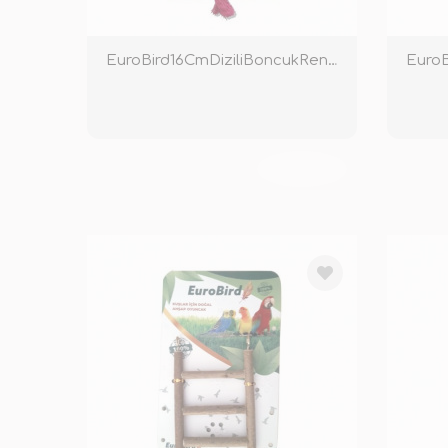
EuroBird16CmDiziliBoncukRenkli
TÜKENDİ