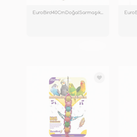
EuroBird40CmDoğalSarmaşıkTünek
TÜKENDİ