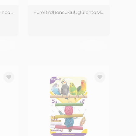
EuroBirdBoncukluKareSalıncakRenkli
EuroBirdBoncukluÜçlüTahtaMerdivenRenkli
KENDİ
TÜKENDİ