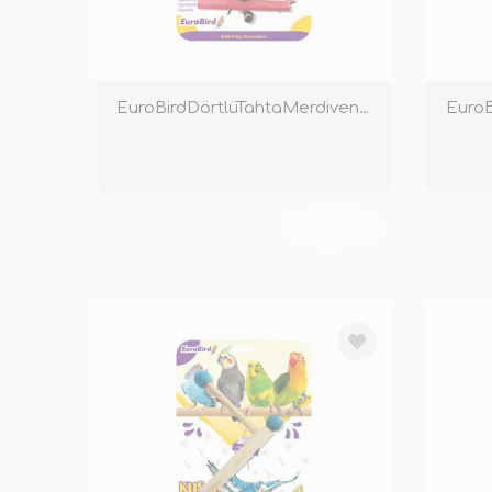
EuroBirdDörtlüTahtaMerdivenRenkli
TÜKENDİ