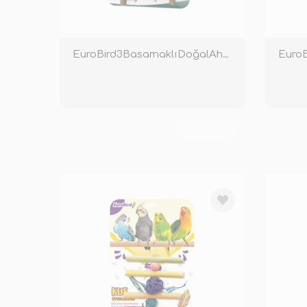
EuroBird3BasamaklıDoğalAhşapMerdiven
EuroB
TÜKENDİ