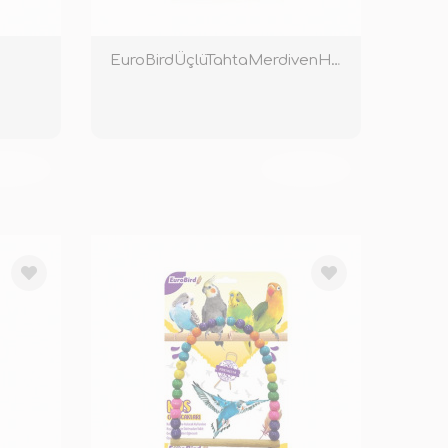
EuroBirdÜçlüTahtaMerdivenHasırTopluOyuncakRenkli
KENDİ
TÜKENDİ