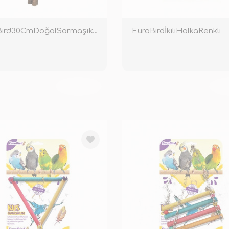
EuroBird30CmDoğalSarmaşıkTünek
EuroBirdİkiliHalkaRenkli
TÜKENDİ
TÜ