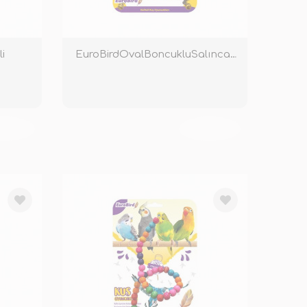
i
EuroBirdOvalBoncukluSalıncakRenkli
KENDİ
TÜKENDİ