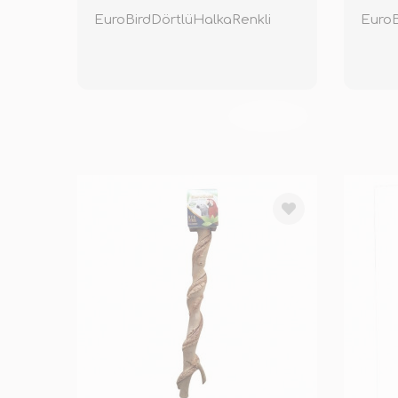
EuroBirdDörtlüHalkaRenkli
TÜKENDİ