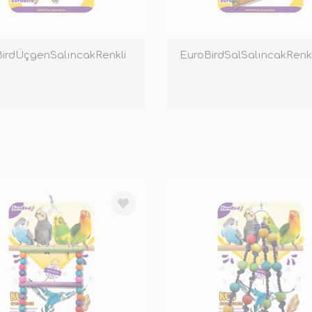
irdÜçgenSalıncakRenkli
EuroBirdSalSalıncakRenkl
TÜKENDİ
TÜ