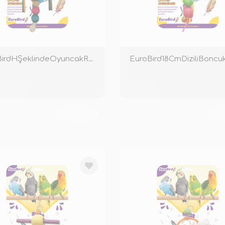
EuroBirdHŞeklindeOyuncakRenkli
TÜKENDİ
TÜ