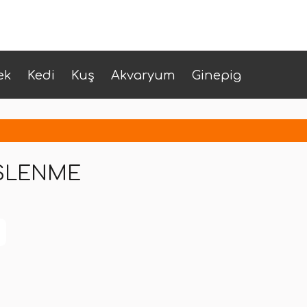
ek
Kedi
Kuş
Akvaryum
Ginepig
ESLENME