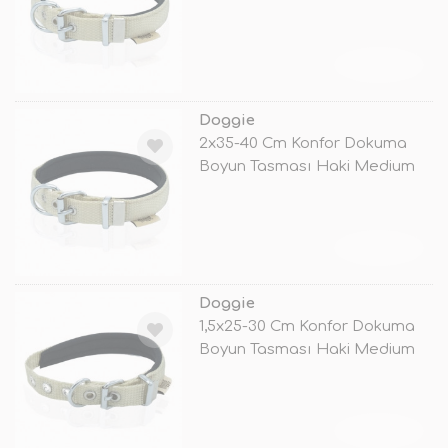
TÜKENDİ
Doggie
2x35-40 Cm Konfor Dokuma
Boyun Tasması Haki Medium
TÜKENDİ
Doggie
1,5x25-30 Cm Konfor Dokuma
Boyun Tasması Haki Medium
TÜKENDİ