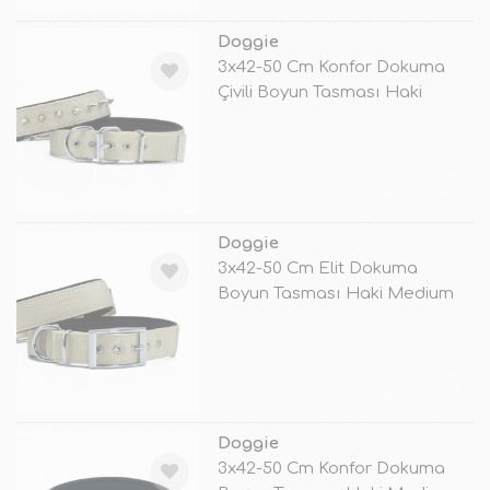
Doggie
3x42-50 Cm Konfor Dokuma
Çivili Boyun Tasması Haki
Medium
TÜKENDİ
Doggie
3x42-50 Cm Elit Dokuma
Boyun Tasması Haki Medium
TÜKENDİ
Doggie
3x42-50 Cm Konfor Dokuma