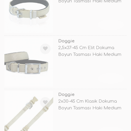
Boyun Tasması Haki Medium
TÜKENDİ
Doggie
2,5x37-45 Cm Elit Dokuma
Boyun Tasması Haki Medium
TÜKENDİ
Doggie
2x30-45 Cm Klasik Dokuma
Boyun Tasması Haki Medium