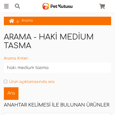
Arama
ARAMA - HAKI MEDIUM
TASMA
Arama Kriteri
Ürün açıklamasında ara.
ANAHTAR KELIMESI ILE BULUNAN ÜRÜNLER