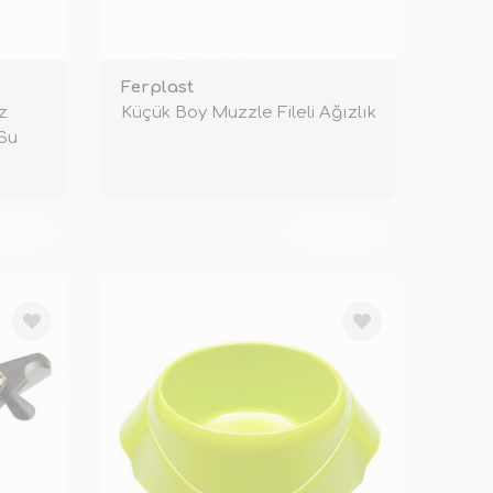
Ferplast
z
Küçük Boy Muzzle Fileli Ağızlık
 Su
KENDİ
TÜKENDİ