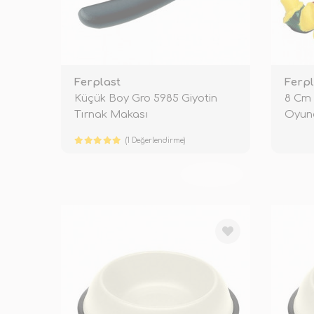
Ferplast
Ferpl
Küçük Boy Gro 5985 Giyotin
8 Cm 
Tırnak Makası
Oyunc
(1 Değerlendirme)
TÜKENDİ