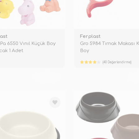
ast
Ferplast
Pa 6550 Vınıl Küçük Boy
Gro 5984 Tırnak Makası 
ak 1 Adet
Boy
(40 Değerlendirme)
TÜKENDİ
TÜ