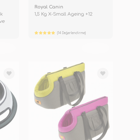
Royal Canin
ek
1,5 Kg X-Small Ageing +12
rve
(14 Değerlendirme)
KENDİ
TÜKENDİ