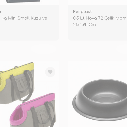
x
Ferplast
8 Kg Mini Small Kuzu ve
0.5 Lt Nova 72 Çelik Mam
21x4.9h Cm
TÜKENDİ
TÜ