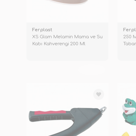
Ferplast
Ferpl
XS Glam Melamin Mama ve Su
250 M
Kabı Kahverengi 200 Ml
Taban
Kabı 
TÜKENDİ