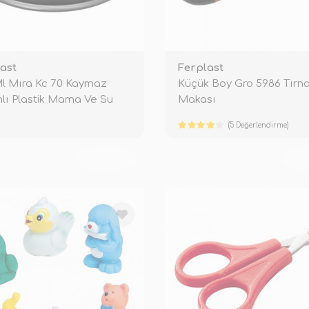
ast
Ferplast
l Mıra Kc 70 Kaymaz
Küçük Boy Gro 5986 Tırn
lı Plastik Mama Ve Su
Makası
Si
(5 Değerlendirme)
TÜKENDİ
TÜ