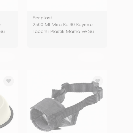
Ferplast
z
2500 Ml Mıra Kc 80 Kaymaz
 Su
Tabanlı Plastik Mama Ve Su
Kabı Si
KENDİ
TÜKENDİ