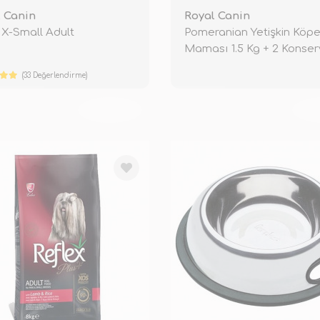
 Canin
Royal Canin
g X-Small Adult
Pomeranian Yetişkin Köp
Maması 1.5 Kg + 2 Konse
Hediyel
(33 Değerlendirme)
TÜKENDİ
TÜ