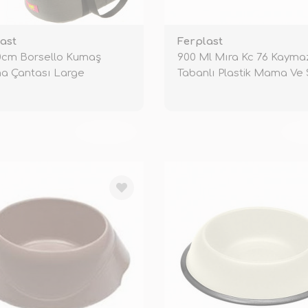
ast
Ferplast
0cm Borsello Kumaş
900 Ml Mıra Kc 76 Kayma
a Çantası Large
Tabanlı Plastik Mama Ve
Kabı Siy
TÜKENDİ
TÜ