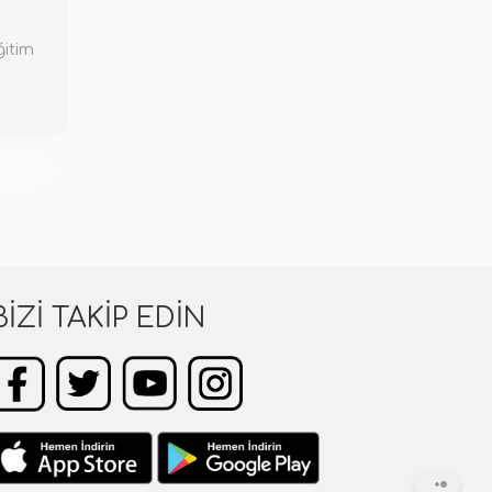
ğitim
KENDİ
BIZI TAKIP EDIN