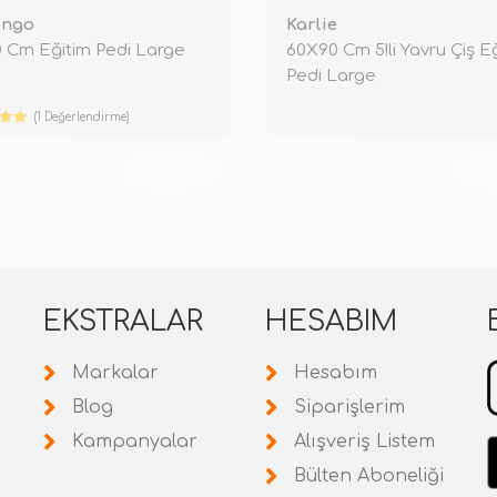
ingo
Karlie
 Cm Eğitim Pedi Large
60X90 Cm 5!li Yavru Çiş E
Pedi Large
(1 Değerlendirme)
TÜKENDİ
TÜ
EKSTRALAR
HESABIM
Markalar
Hesabım
Blog
Siparişlerim
Kampanyalar
Alışveriş Listem
Bülten Aboneliği