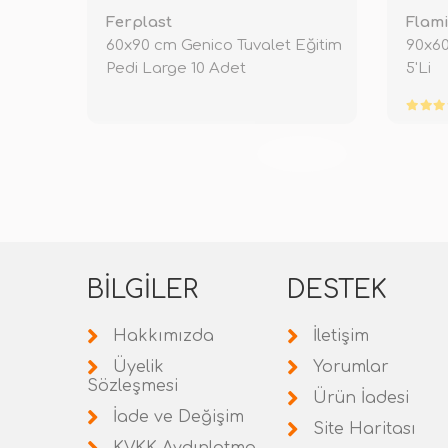
Ferplast
Flam
60x90 cm Genico Tuvalet Eğitim
90x60
Pedi Large 10 Adet
5'Li
TÜKENDİ
BILGILER
DESTEK
Hakkımızda
İletişim
Üyelik
Yorumlar
Sözleşmesi
Ürün İadesi
İade ve Değişim
Site Haritası