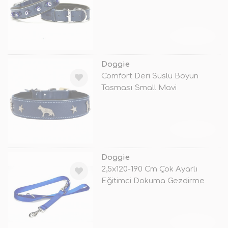
Medium Mav
TÜKENDİ
Doggie
Comfort Deri Süslü Boyun
Tasması Small Mavi
TÜKENDİ
Doggie
2,5x120-190 Cm Çok Ayarlı
Eğitimci Dokuma Gezdirme
Royalblue
TÜKENDİ