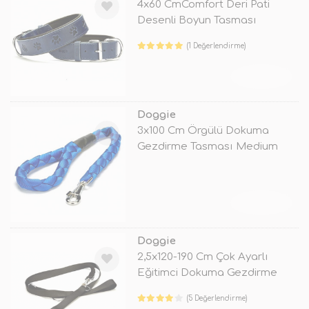
4x60 CmComfort Deri Pati
Desenli Boyun Tasması
Medium Mavi
(1 Değerlendirme)
TÜKENDİ
Doggie
3x100 Cm Örgülü Dokuma
Gezdirme Tasması Medium
Mavi
TÜKENDİ
Doggie
2,5x120-190 Cm Çok Ayarlı
Eğitimci Dokuma Gezdirme
Siyah
(5 Değerlendirme)