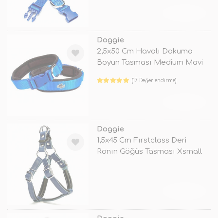
TÜKENDİ
Doggie
2,5x50 Cm Havalı Dokuma
Boyun Tasması Medium Mavi
(17 Değerlendirme)
TÜKENDİ
Doggie
1,5x45 Cm Fırstclass Deri
Ronın Göğüs Tasması Xsmall
Mavi
TÜKENDİ