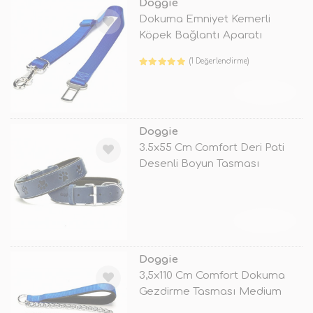
Doggie
Dokuma Emniyet Kemerli
Köpek Bağlantı Aparatı
Medium Mavi 2,
(1 Değerlendirme)
TÜKENDİ
Doggie
3.5x55 Cm Comfort Deri Pati
Desenli Boyun Tasması
Medium Mav
TÜKENDİ
Doggie
3,5x110 Cm Comfort Dokuma
Gezdirme Tasması Medium
Mavi