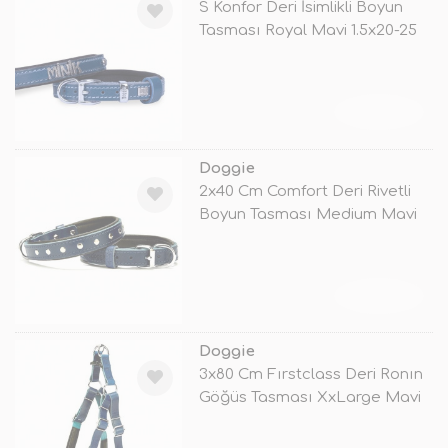
S Konfor Deri İsimlikli Boyun
Tasması Royal Mavi 1.5x20-25
C
TÜKENDİ
Doggie
2x40 Cm Comfort Deri Rivetli
Boyun Tasması Medium Mavi
TÜKENDİ
Doggie
3x80 Cm Fırstclass Deri Ronın
Göğüs Tasması XxLarge Mavi