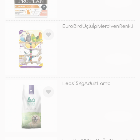
TÜKENDİ
EuroBirdÜçlüİpMerdivenRenkli
TÜKENDİ
Leos15KgAdultLamb
TÜKENDİ