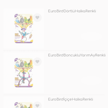
EuroBirdDörtlüHalkaRenkli
TÜKENDİ
EuroBirdBoncukluYarımAyRenkli
TÜKENDİ
EuroBirdİçiçeHalkaRenkli