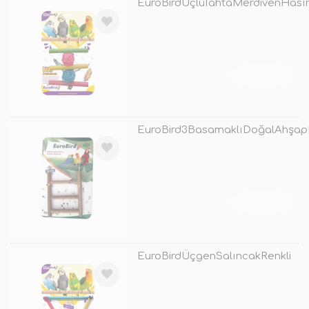
EuroBirdÜçlüTahtaMerdivenHası
TÜKENDİ
EuroBird3BasamaklıDoğalAhşap
TÜKENDİ
EuroBirdÜçgenSalıncakRenkli