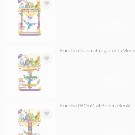
TÜKENDİ
EuroBirdBoncukluÜçlüTahtaMerdi
TÜKENDİ
EuroBird16CmDiziliBoncukRenkli