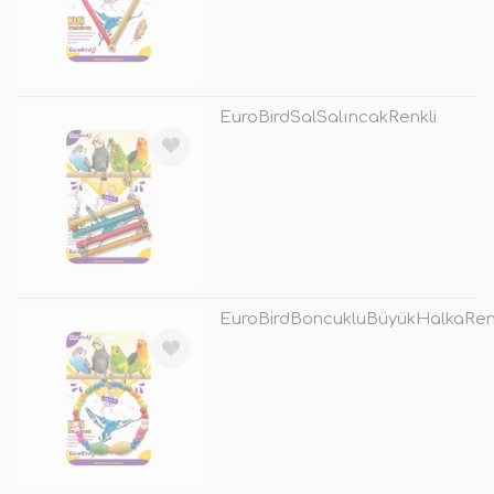
TÜKENDİ
EuroBirdSalSalıncakRenkli
TÜKENDİ
EuroBirdBoncukluBüyükHalkaRen
TÜKENDİ