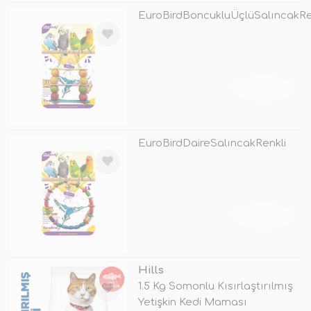
EuroBirdBoncukluÜçlüSalıncakRe
TÜKENDİ
EuroBirdDaireSalıncakRenkli
TÜKENDİ
Hills
1.5 Kg Somonlu Kısırlaştırılmış
Yetişkin Kedi Maması