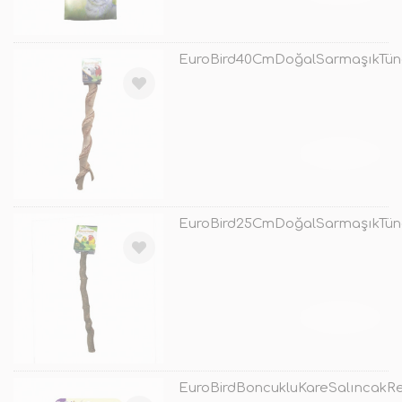
EuroBird40CmDoğalSarmaşıkTün
TÜKENDİ
EuroBird25CmDoğalSarmaşıkTün
TÜKENDİ
EuroBirdBoncukluKareSalıncakRe