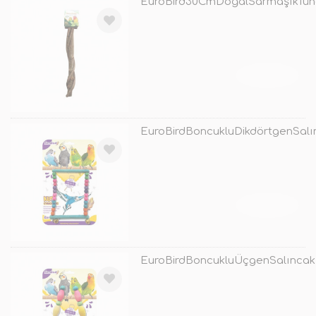
EuroBird30CmDoğalSarmaşıkTün
TÜKENDİ
EuroBirdBoncukluDikdörtgenSalı
TÜKENDİ
EuroBirdBoncukluÜçgenSalıncak