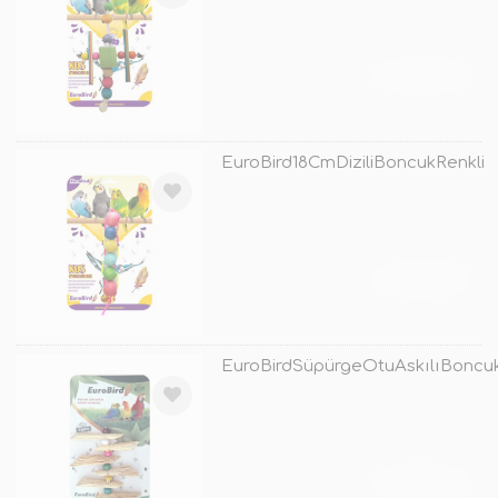
TÜKENDİ
EuroBird18CmDiziliBoncukRenkli
TÜKENDİ
EuroBirdSüpürgeOtuAskılıBoncu
TÜKENDİ