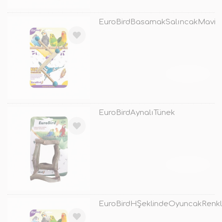
EuroBirdBasamakSalıncakMavi
TÜKENDİ
EuroBirdAynalıTünek
TÜKENDİ
EuroBirdHŞeklindeOyuncakRenkl