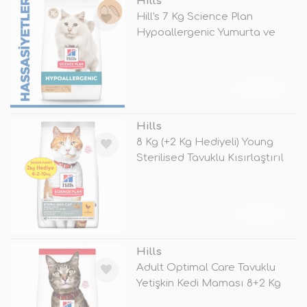
Hills
Hill's 7 Kg Science Plan
Hypoallergenic Yumurta ve
Böcek Pro
TÜKENDİ
Hills
8 Kg (+2 Kg Hediyeli) Young
Sterilised Tavuklu Kısırlaştırıl
TÜKENDİ
Hills
Adult Optimal Care Tavuklu
Yetişkin Kedi Maması 8+2 Kg
Hediy