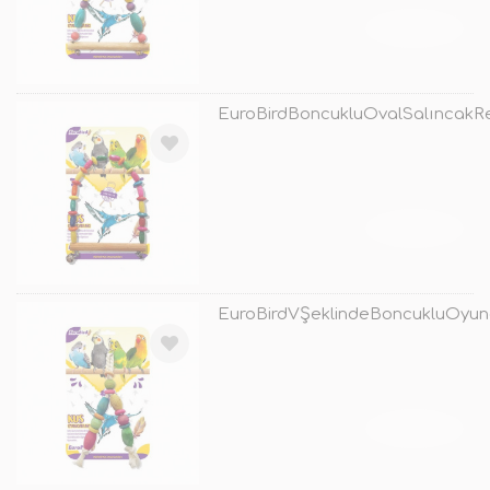
TÜKENDİ
EuroBirdBoncukluOvalSalıncakRe
TÜKENDİ
EuroBirdVŞeklindeBoncukluOyun
TÜKENDİ