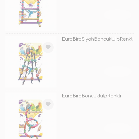
TÜKENDİ
EuroBirdSiyahBoncukluİpRenkli
TÜKENDİ
EuroBirdBoncukluİpRenkli
TÜKENDİ