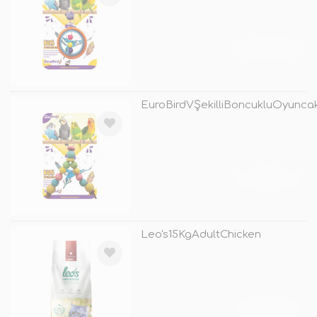
TÜKENDİ
EuroBirdVŞekilliBoncukluOyunca
TÜKENDİ
Leo's15KgAdultChicken
TÜKENDİ