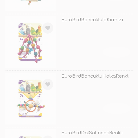
EuroBirdBoncukluİpKırmızı
TÜKENDİ
EuroBirdBoncukluHalkaRenkli
TÜKENDİ
EuroBirdDalSalıncakRenkli