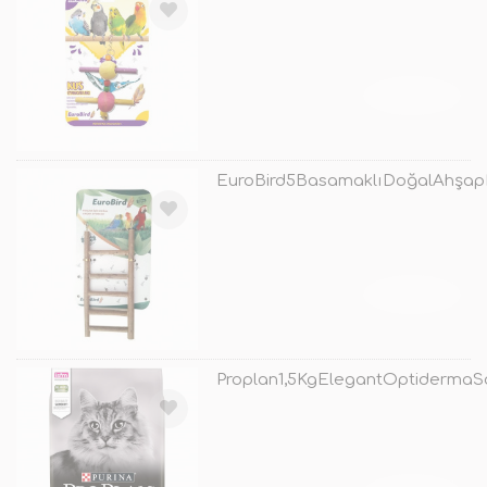
TÜKENDİ
EuroBird5BasamaklıDoğalAhşap
TÜKENDİ
Proplan1,5KgElegantOptidermaSo