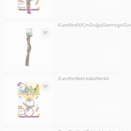
TÜKENDİ
EuroBird30CmDoğalSarmaşıkTün
TÜKENDİ
EuroBirdİkiliHalkaRenkli
TÜKENDİ