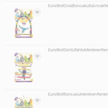
EuroBirdOvalBoncukluSalıncakRe
TÜKENDİ
EuroBirdDörtlüTahtaMerdivenRenk
TÜKENDİ
EuroBirdBoncukluMerdivenRenkli