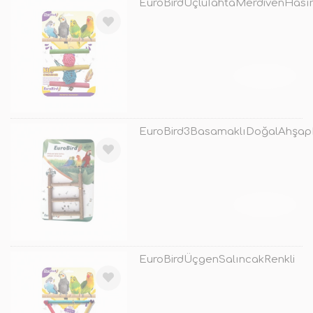
EuroBirdÜçlüTahtaMerdivenHası
TÜKENDİ
EuroBird3BasamaklıDoğalAhşap
TÜKENDİ
EuroBirdÜçgenSalıncakRenkli