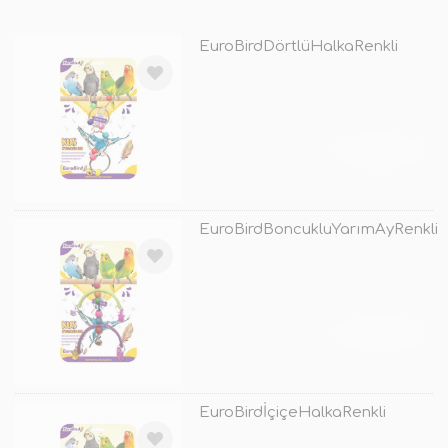
EuroBirdDörtlüHalkaRenkli
TÜKENDİ
EuroBirdBoncukluYarımAyRenkli
TÜKENDİ
EuroBirdİçiçeHalkaRenkli