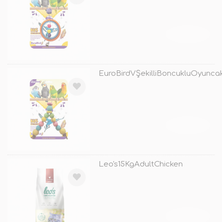
TÜKENDİ
EuroBirdVŞekilliBoncukluOyunca
TÜKENDİ
Leo's15KgAdultChicken
TÜKENDİ