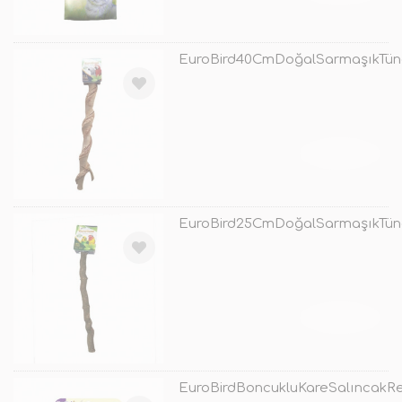
EuroBird40CmDoğalSarmaşıkTün
TÜKENDİ
EuroBird25CmDoğalSarmaşıkTün
TÜKENDİ
EuroBirdBoncukluKareSalıncakRe