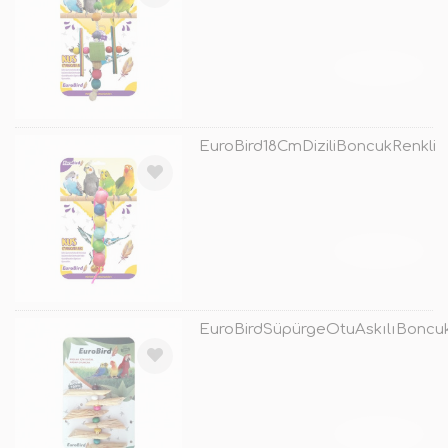
TÜKENDİ
EuroBird18CmDiziliBoncukRenkli
TÜKENDİ
EuroBirdSüpürgeOtuAskılıBoncu
TÜKENDİ