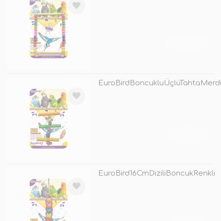
TÜKENDİ
EuroBirdBoncukluÜçlüTahtaMerdi
TÜKENDİ
EuroBird16CmDiziliBoncukRenkli