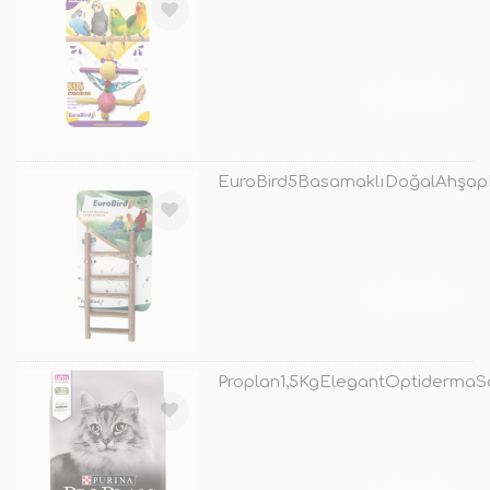
TÜKENDİ
EuroBird5BasamaklıDoğalAhşap
TÜKENDİ
Proplan1,5KgElegantOptidermaSo