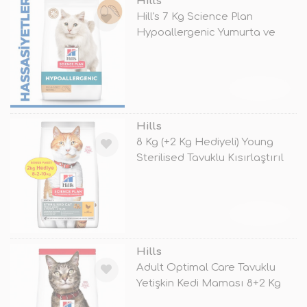
Hills
Hill's 7 Kg Science Plan
Hypoallergenic Yumurta ve
Böcek Pro
TÜKENDİ
Hills
8 Kg (+2 Kg Hediyeli) Young
Sterilised Tavuklu Kısırlaştırıl
TÜKENDİ
Hills
Adult Optimal Care Tavuklu
Yetişkin Kedi Maması 8+2 Kg
Hediy