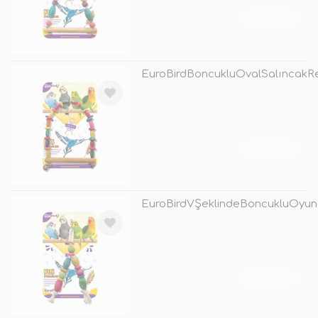
TÜKENDİ
EuroBirdBoncukluOvalSalıncakRe
TÜKENDİ
EuroBirdVŞeklindeBoncukluOyun
TÜKENDİ