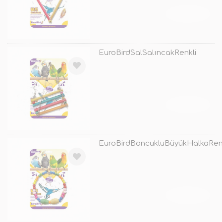
TÜKENDİ
EuroBirdSalSalıncakRenkli
TÜKENDİ
EuroBirdBoncukluBüyükHalkaRen
TÜKENDİ