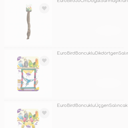
EuroBird30CmDoğalSarmaşıkTün
TÜKENDİ
EuroBirdBoncukluDikdörtgenSalı
TÜKENDİ
EuroBirdBoncukluÜçgenSalıncak