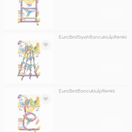
TÜKENDİ
EuroBirdSiyahBoncukluİpRenkli
TÜKENDİ
EuroBirdBoncukluİpRenkli
TÜKENDİ