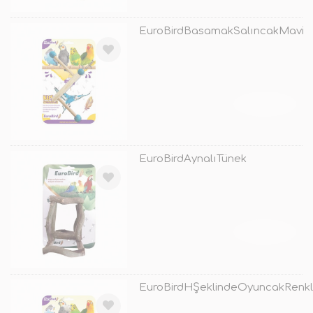
EuroBirdBasamakSalıncakMavi
TÜKENDİ
EuroBirdAynalıTünek
TÜKENDİ
EuroBirdHŞeklindeOyuncakRenkl