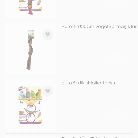
TÜKENDİ
EuroBird30CmDoğalSarmaşıkTün
TÜKENDİ
EuroBirdİkiliHalkaRenkli
TÜKENDİ