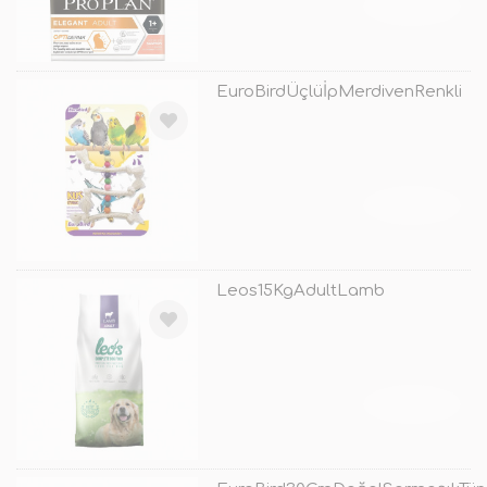
TÜKENDİ
EuroBirdÜçlüİpMerdivenRenkli
TÜKENDİ
Leos15KgAdultLamb
TÜKENDİ