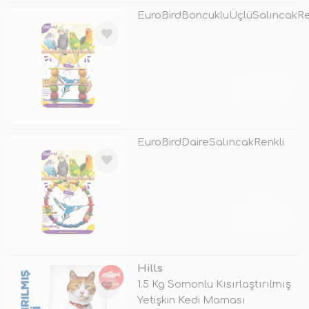
EuroBirdBoncukluÜçlüSalıncakRe
TÜKENDİ
EuroBirdDaireSalıncakRenkli
TÜKENDİ
Hills
1.5 Kg Somonlu Kısırlaştırılmış
Yetişkin Kedi Maması