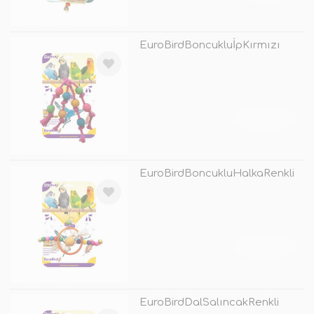
EuroBirdBoncukluİpKırmızı
TÜKENDİ
EuroBirdBoncukluHalkaRenkli
TÜKENDİ
EuroBirdDalSalıncakRenkli