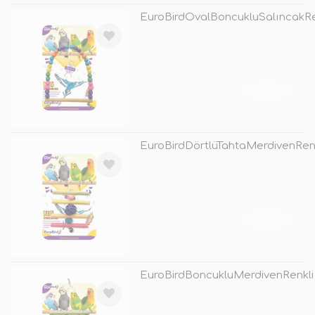
EuroBirdOvalBoncukluSalıncakRe
TÜKENDİ
EuroBirdDörtlüTahtaMerdivenRenk
TÜKENDİ
EuroBirdBoncukluMerdivenRenkli