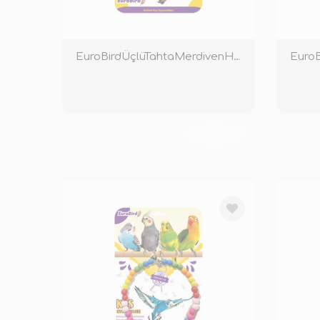
EuroBirdÜçlüTahtaMerdivenHasırTopluOyuncakRenkli
TÜKENDİ