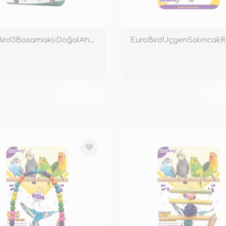
EuroBird3BasamaklıDoğalAhşapMerdiven
EuroBirdÜçgenSalıncakRe
TÜKENDİ
TÜ