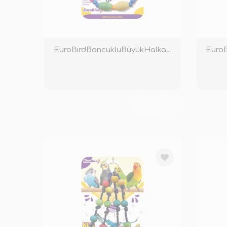
EuroBirdBoncukluBüyükHalkaRenkli
TÜKENDİ