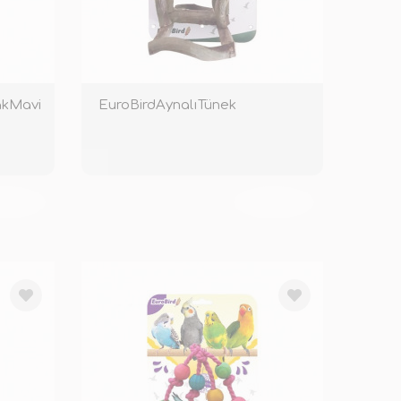
akMavi
EuroBirdAynalıTünek
KENDİ
TÜKENDİ