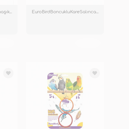
EuroBird25CmDoğalSarmaşıkTünek
EuroBirdBoncukluKareSalıncakRenkli
KENDİ
TÜKENDİ