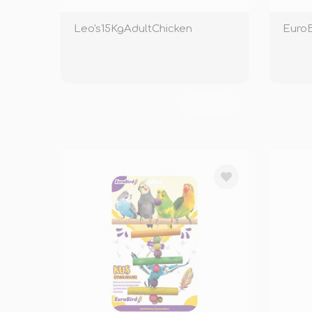
Leo's15KgAdultChicken
TÜKENDİ