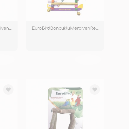
EuroBirdDörtlüTahtaMerdivenRenkli
EuroBirdBoncukluMerdivenRenkli
KENDİ
TÜKENDİ