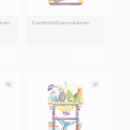
nkli
EuroBirdSalSalıncakRenkli
KENDİ
TÜKENDİ