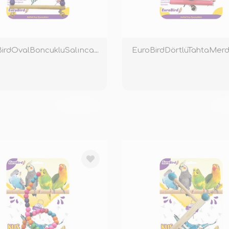
EuroBirdOvalBoncukluSalıncakRenkli
TÜKENDİ
TÜ