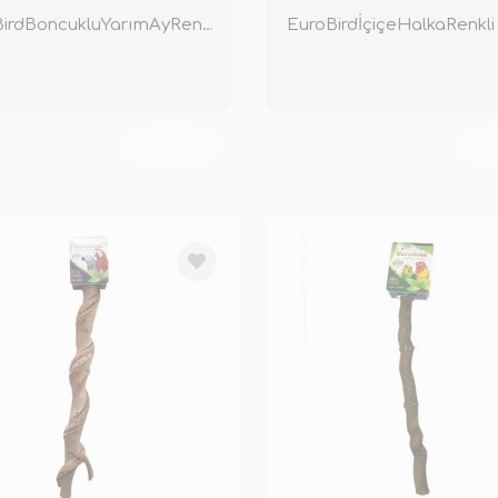
EuroBirdBoncukluYarımAyRenkli
EuroBirdİçiçeHalkaRenkli
TÜKENDİ
TÜ