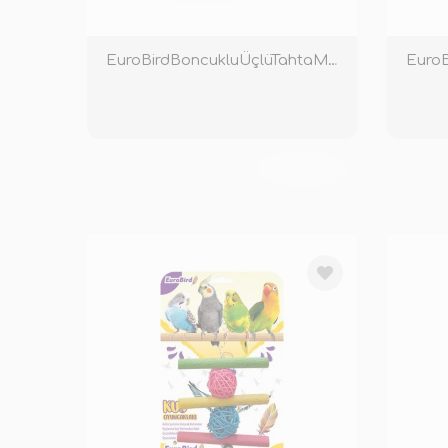
EuroBirdBoncukluÜçlüTahtaMerdivenRenkli
TÜKENDİ