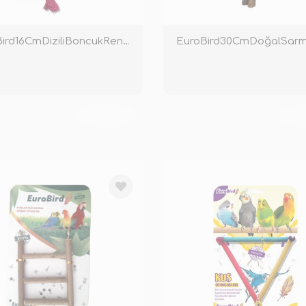
EuroBird16CmDiziliBoncukRenkli
TÜKENDİ
TÜ