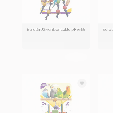
EuroBirdSiyahBoncukluİpRenkli
EuroB
TÜKENDİ