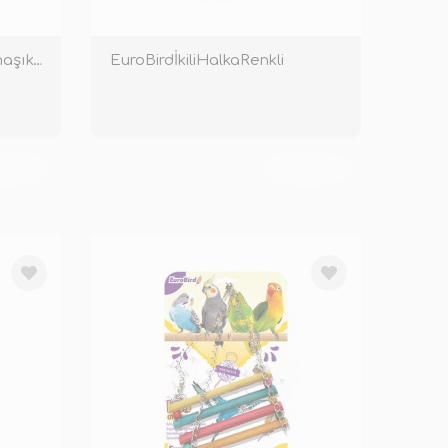
EuroBird30CmDoğalSarmaşıkTünek
EuroBirdİkiliHalkaRenkli
KENDİ
TÜKENDİ