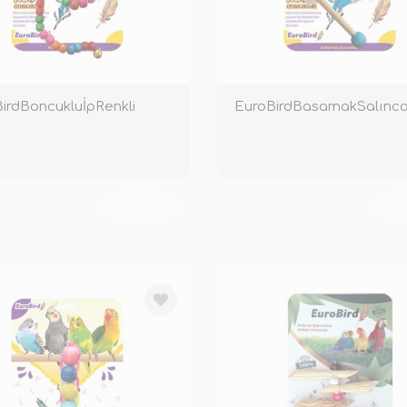
irdBoncukluİpRenkli
EuroBirdBasamakSalınc
TÜKENDİ
TÜ