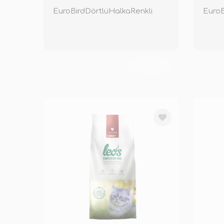
EuroBirdDörtlüHalkaRenkli
TÜKENDİ