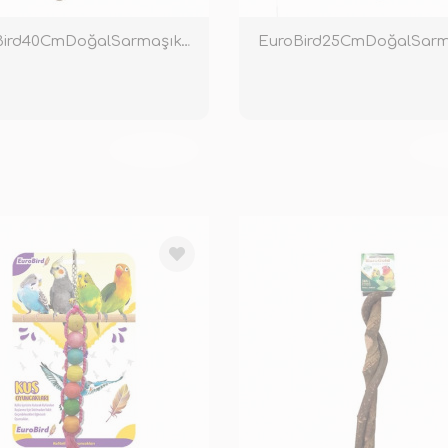
EuroBird40CmDoğalSarmaşıkTünek
TÜKENDİ
TÜ