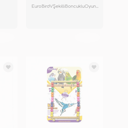
EuroBirdVŞekilliBoncukluOyuncakRenkliS
KENDİ
TÜKENDİ