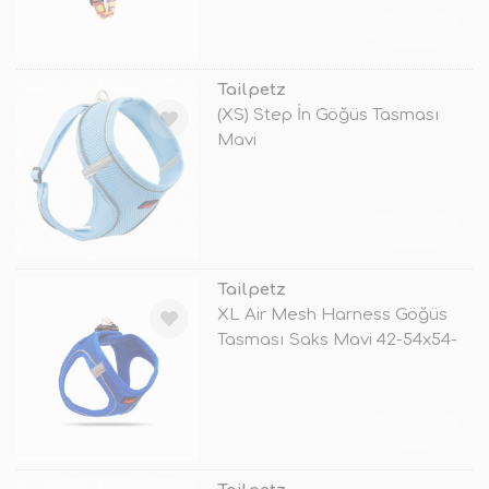
TÜKENDİ
Tailpetz
(XS) Step İn Göğüs Tasması
Mavi
TÜKENDİ
Tailpetz
XL Air Mesh Harness Göğüs
Tasması Saks Mavi 42-54x54-
60 Cm
TÜKENDİ