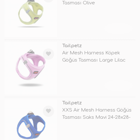
Tasması Olive
TÜKENDİ
Tailpetz
Air Mesh Harness Köpek
Göğüs Tasması Large Lilac
34-42x48x54
TÜKENDİ
Tailpetz
XXS Air Mesh Harness Göğüs
Tasması Saks Mavi 24-28x28-
32 Cm