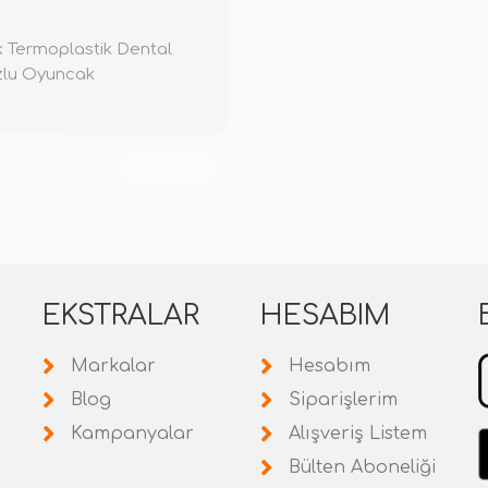
z
 Termoplastik Dental
zlu Oyuncak
TÜKENDİ
EKSTRALAR
HESABIM
Markalar
Hesabım
Blog
Siparişlerim
Kampanyalar
Alışveriş Listem
Bülten Aboneliği