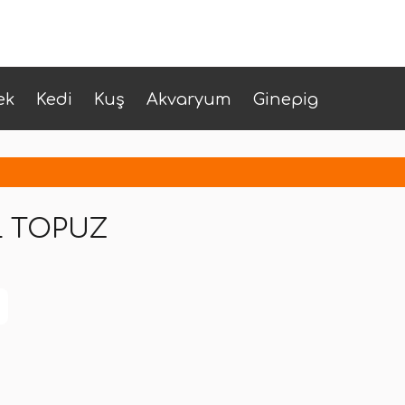
ek
Kedi
Kuş
Akvaryum
Ginepig
L TOPUZ