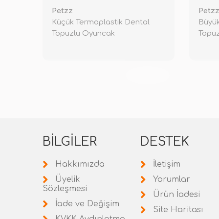
Petzz
Petz
Küçük Termoplastik Dental
Büyük
Topuzlu Oyuncak
Topu
TÜKENDİ
BILGILER
DESTEK
Hakkımızda
İletişim
Üyelik
Yorumlar
Sözleşmesi
Ürün İadesi
İade ve Değişim
Site Haritası