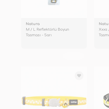
Natura
Natu
M / L Reflektörlü Boyun
Xxxs 
Tasması - Sarı
Tasma
TÜKENDİ