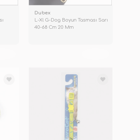
Dubex
sı
L-Xl G-Dog Boyun Tasması Sarı
40-68 Cm 20 Mm
KENDİ
TÜKENDİ