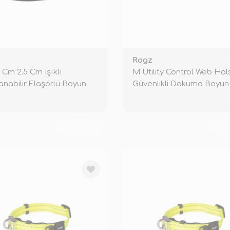
z
Rogz
 Cm 2.5 Cm Işıklı
M Utility Control Web Ha
anabilir Flaşörlü Boyun
Güvenlikli Dokuma Boyun
ası
Tasma
TÜKENDİ
TÜ