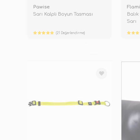
Pawise
Flam
Sarı Kalpli Boyun Tasması
Balık
Sarı
(21 Değerlendirme)
TÜKENDİ