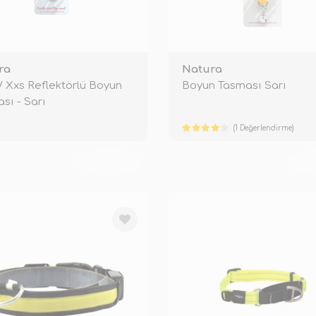
ra
Natura
/ Xxs Reflektörlü Boyun
Boyun Tasması Sarı
sı - Sarı
(1 Değerlendirme)
TÜKENDİ
TÜ