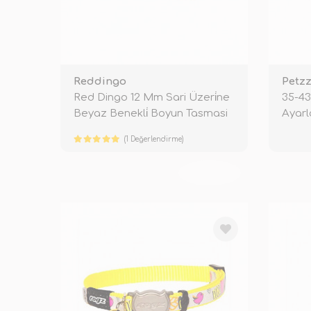
Reddingo
Petz
Red Dingo 12 Mm Sari Üzeri̇ne
35-43
Beyaz Benekli̇ Boyun Tasmasi
Ayarl
Tasm
(1 Değerlendirme)
TÜKENDİ