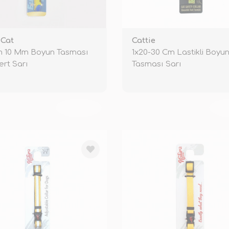
 Cat
Cattie
m 10 Mm Boyun Tasması
1x20-30 Cm Lastikli Boyu
ert Sarı
Tasması Sarı
TÜKENDİ
TÜ