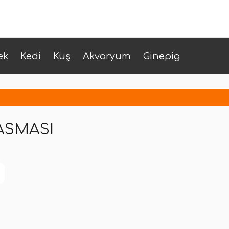
ek
Kedi
Kuş
Akvaryum
Ginepig
ASMASI