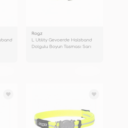
Rogz
lsband
L Utility Gevoerde Halsband
Dolgulu Boyun Tasması Sarı
2x30-
KENDİ
TÜKENDİ