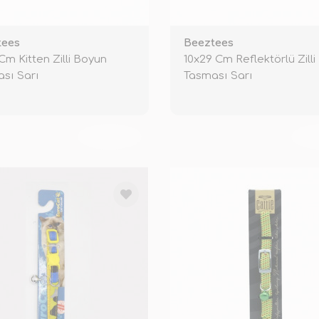
tees
Beeztees
Cm Kitten Zilli Boyun
10x29 Cm Reflektörlü Zill
sı Sarı
Tasması Sarı
TÜKENDİ
TÜ