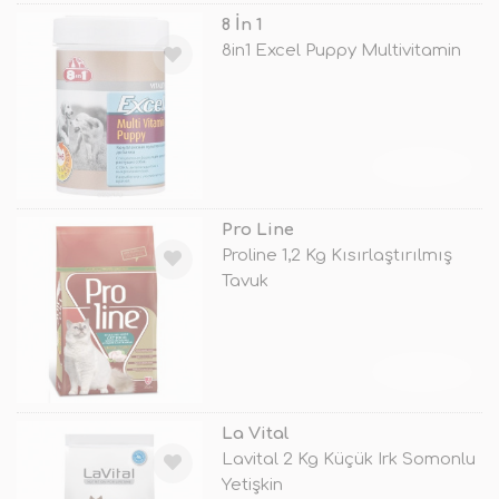
8 İn 1
8in1 Excel Puppy Multivitamin
TÜKENDİ
Pro Line
Proline 1,2 Kg Kısırlaştırılmış
Tavuk
TÜKENDİ
La Vital
Lavital 2 Kg Küçük Irk Somonlu
Yetişkin