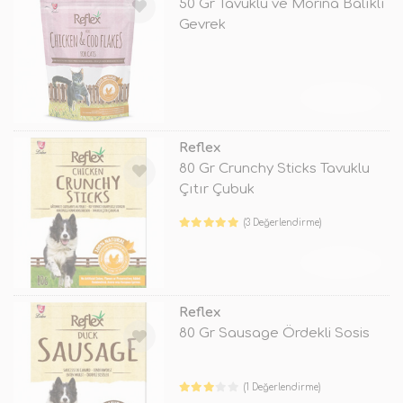
50 Gr Tavuklu ve Morina Balıklı
Gevrek
TÜKENDİ
Reflex
80 Gr Crunchy Sticks Tavuklu
Çıtır Çubuk
(3 Değerlendirme)
TÜKENDİ
Reflex
80 Gr Sausage Ördekli Sosis
(1 Değerlendirme)