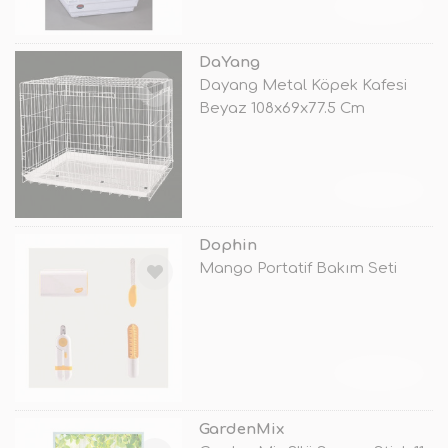
TÜKENDİ
DaYang
Dayang Metal Köpek Kafesi
Beyaz 108x69x77.5 Cm
TÜKENDİ
Dophin
Mango Portatif Bakım Seti
TÜKENDİ
GardenMix