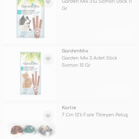
Garden Mix 3'lü Somon Stick 11
Gr
TÜKENDİ
GardenMix
Garden Mix 3 Adet Stick
Somon 15 Gr
TÜKENDİ
Karlie
7 Cm 12'li Fare Titreyen Peluş