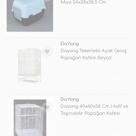
Mavi 54x38x38.5 Cm
TÜKENDİ
DaYang
Dayang Tekerlekli Ayak Geniş
Papağan Kafesi Beyaz
90x58.4x15
TÜKENDİ
DaYang
Dayang 40x40x58 Cm Hafif ve
Taşınabilir Papağan Kafesi
Beyaz