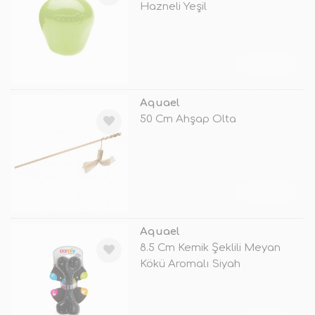
Hazneli Yeşil
TÜKENDİ
Aquael
50 Cm Ahşap Olta
TÜKENDİ
Aquael
8.5 Cm Kemik Şeklili Meyan
Kökü Aromalı Siyah