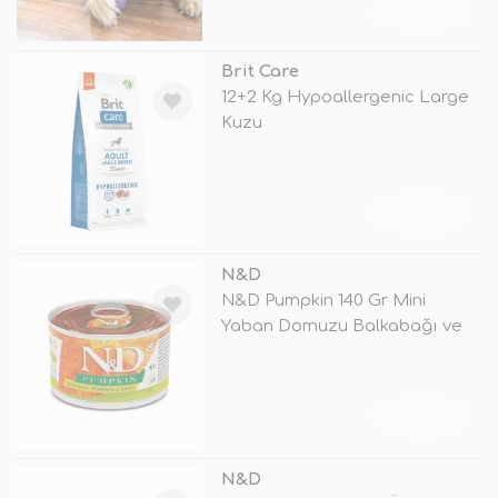
TÜKENDİ
Brit Care
12+2 Kg Hypoallergenic Large
Kuzu
TÜKENDİ
N&D
N&D Pumpkin 140 Gr Mini
Yaban Domuzu Balkabağı ve
Elma
TÜKENDİ
N&D