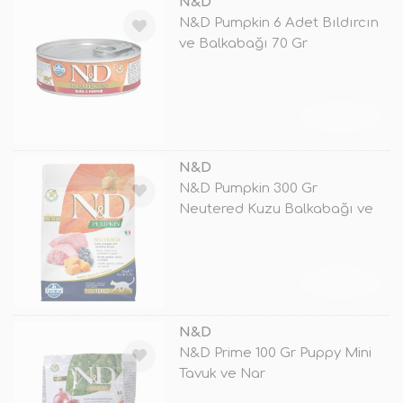
N&D
N&D Pumpkin 6 Adet Bıldırcın
ve Balkabağı 70 Gr
TÜKENDİ
N&D
N&D Pumpkin 300 Gr
Neutered Kuzu Balkabağı ve
Yaban Mers
TÜKENDİ
N&D
N&D Prime 100 Gr Puppy Mini
Tavuk ve Nar