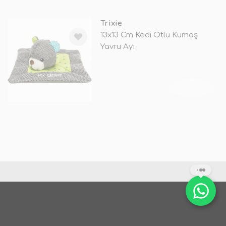
Trixie
13x13 Cm Kedi Otlu Kumaş
Yavru Ayı
TÜKENDİ