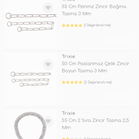
55 Cm Pslnmz Zincir Boğma
Tasma 3 Mm
(1 Değerlendirme)
TÜKENDİ
Trixie
50 Cm Paslanmaz Çelik Zincir
Boyun Tasma 3 Mm
(2 Değerlendirme)
TÜKENDİ
Trixie
55 Cm 2 Sıra Zincir Tasma 2,5
Mm