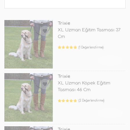
Trixie
XL Uzman Eğitim Tasması 37
Cm
(1 Değerlendirme)
TÜKENDİ
Trixie
XL Uzman Köpek Eğitim
Tasması 46 Cm
(2 Değerlendirme)
TÜKENDİ
Trixie