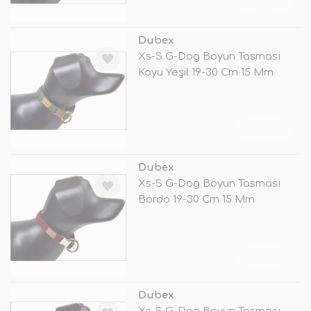
TÜKENDİ
Dubex
Xs-S G-Dog Boyun Tasması
Koyu Yeşil 19-30 Cm 15 Mm
TÜKENDİ
Dubex
Xs-S G-Dog Boyun Tasması
Bordo 19-30 Cm 15 Mm
TÜKENDİ
Dubex