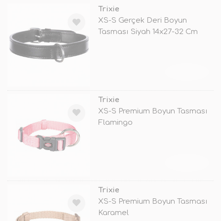
Trixie
XS-S Gerçek Deri Boyun
Tasması Siyah 14x27-32 Cm
TÜKENDİ
Trixie
XS-S Premium Boyun Tasması
Flamingo
TÜKENDİ
Trixie
XS-S Premium Boyun Tasması
Karamel